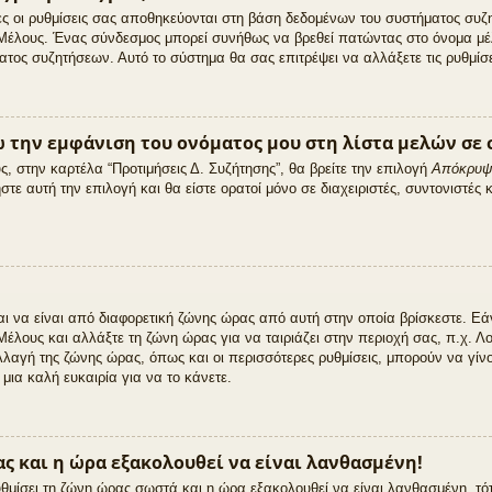
ες οι ρυθμίσεις σας αποθηκεύονται στη βάση δεδομένων του συστήματος συζη
 Μέλους. Ένας σύνδεσμος μπορεί συνήθως να βρεθεί πατώντας στο όνομα μ
ος συζητήσεων. Αυτό το σύστημα θα σας επιτρέψει να αλλάξετε τις ρυθμίσεις
την εμφάνιση του ονόματος μου στη λίστα μελών σε 
 στην καρτέλα “Προτιμήσεις Δ. Συζήτησης”, θα βρείτε την επιλογή
Απόκρυψη
στε αυτή την επιλογή και θα είστε ορατοί μόνο σε διαχειριστές, συντονιστές
αι να είναι από διαφορετική ζώνης ώρας από αυτή στην οποία βρίσκεστε. Εά
έλους και αλλάξτε τη ζώνη ώρας για να ταιριάζει στην περιοχή σας, π.χ. Λο
λαγή της ζώνης ώρας, όπως και οι περισσότερες ρυθμίσεις, μπορούν να γί
 μια καλή ευκαιρία για να το κάνετε.
ς και η ώρα εξακολουθεί να είναι λανθασμένη!
 ρυθμίσει τη ζώνη ώρας σωστά και η ώρα εξακολουθεί να είναι λανθασμένη, τ