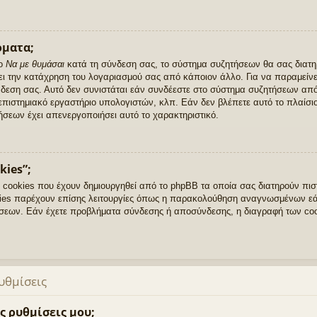
όματα;
ιο
Να με θυμάσαι
κατά τη σύνδεση σας, το σύστημα συζητήσεων θα σας διατη
ι την κατάχρηση του λογαριασμού σας από κάποιον άλλο. Για να παραμείνε
δεση σας. Αυτό δεν συνιστάται εάν συνδέεστε στο σύστημα συζητήσεων από
ανεπιστημιακό εργαστήριο υπολογιστών, κλπ. Εάν δεν βλέπετε αυτό το πλαίσιο
ήσεων έχει απενεργοποιήσει αυτό το χαρακτηριστικό.
kies”;
α cookies που έχουν δημιουργηθεί από το phpBB τα οποία σας διατηρούν πι
ies παρέχουν επίσης λειτουργίες όπως η παρακολούθηση αναγνωσμένων εάν
τήσεων. Εάν έχετε προβλήματα σύνδεσης ή αποσύνδεσης, η διαγραφή των co
υθμίσεις
ς ρυθμίσεις μου;