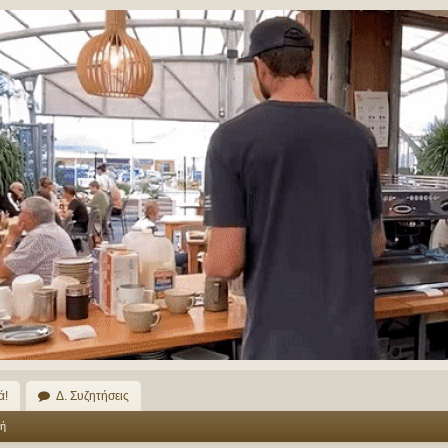
ά!
Δ. Συζητήσεις
ή