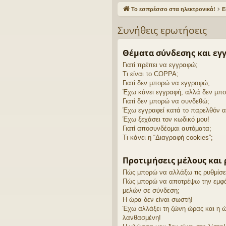
γο
Το εσπρέσσο στα ηλεκτρονικά!
Ε
ρε
Συνήθεις ερωτήσεις
ς
συ
Θέματα σύνδεσης και εγ
Γιατί πρέπει να εγγραφώ;
νδ
Τι είναι το COPPA;
έσ
Γιατί δεν μπορώ να εγγραφώ;
Έχω κάνει εγγραφή, αλλά δεν μπ
εις
Γιατί δεν μπορώ να συνδεθώ;
Έχω εγγραφεί κατά το παρελθόν 
Έχω ξεχάσει τον κωδικό μου!
Γιατί αποσυνδέομαι αυτόματα;
Τι κάνει η “Διαγραφή cookies”;
Προτιμήσεις μέλους και 
Πώς μπορώ να αλλάξω τις ρυθμίσει
Πώς μπορώ να αποτρέψω την εμφάν
μελών σε σύνδεση;
Η ώρα δεν είναι σωστή!
Έχω αλλάξει τη ζώνη ώρας και η ώ
λανθασμένη!