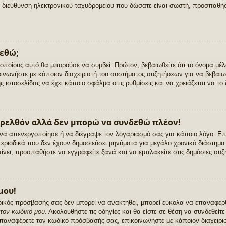
ι η διεύθυνση ηλεκτρονικού ταχυδρομείου που δώσατε είναι σωστή, προσπαθή
δεθώ;
 οποίους αυτό θα μπορούσε να συμβεί. Πρώτον, βεβαιωθείτε ότι το όνομα μέ
οινωνήστε με κάποιον διαχειριστή του συστήματος συζητήσεων για να βεβαιωθ
ης ιστοσελίδας να έχει κάποιο σφάλμα στις ρυθμίσεις και να χρειάζεται να το
αρελθόν αλλά δεν μπορώ να συνδεθώ πλέον!
ς να απενεργοποίησε ή να διέγραψε τον λογαριασμό σας για κάποιο λόγο. Ε
ιοδικά που δεν έχουν δημοσιεύσει μηνύματα για μεγάλο χρονικό διάστημα 
νει, προσπαθήστε να εγγραφείτε ξανά και να εμπλακείτε στις δημόσιες συζη
μου!
ικός πρόσβασής σας δεν μπορεί να ανακτηθεί, μπορεί εύκολα να επαναφερθε
τον κωδικό μου
. Ακολουθήστε τις οδηγίες και θα είστε σε θέση να συνδεθείτ
επαναφέρετε τον κωδικό πρόσβασής σας, επικοινωνήστε με κάποιον διαχειρι