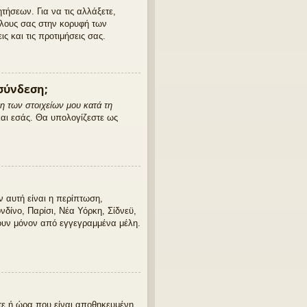
τήσεων. Για να τις αλλάξετε,
έλους σας στην κορυφή των
 και τις προτιμήσεις σας.
σύνδεση;
 των στοιχείων μου κατά τη
 και εσάς. Θα υπολογίζεστε ως
ν αυτή είναι η περίπτωση,
νδίνο, Παρίσι, Νέα Υόρκη, Σίδνεϋ,
νουν μόνον από εγγεγραμμένα μέλη.
ότε ή ώρα που είναι αποθηκευμένη