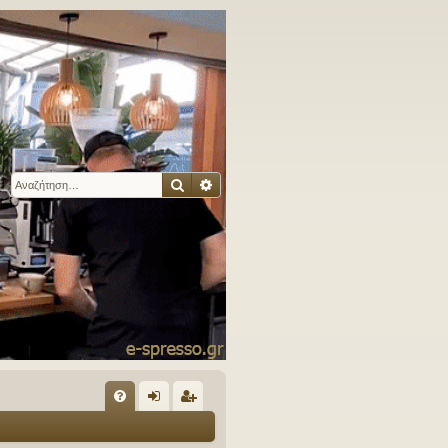
Αναζήτηση
Ειδική αναζήτηση
Γ
Συ
ύν
γγ