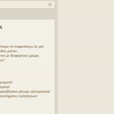
χν
δε
ρα
ές
ση
φ
ερ
ή
ωτ
ς
ήσ
εις
 μπορώ να συμμετάσχω σε μια;
άδας μελών;
νται με διαφορετικό χρώμα;
ών”;
ηνύματα!
ύματα!
προσβλητικό μήνυμα ηλεκτρονικού
 συστήματος συζητήσεων!