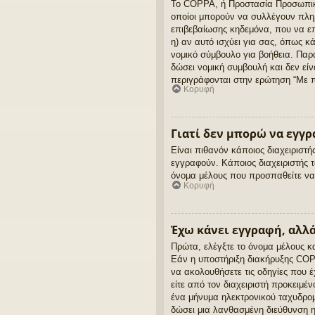
Το COPPA, ή Προστασία Προσωπικών
οποίοι μπορούν να συλλέγουν πλη
επιβεβαίωσης κηδεμόνα, που να επ
η) αν αυτό ισχύει για σας, όπως 
νομικό σύμβουλο για βοήθεια. Παρ
δώσει νομική συμβουλή και δεν εί
περιγράφονται στην ερώτηση “Με 
Κορυφή
Γιατί δεν μπορώ να εγγ
Είναι πιθανόν κάποιος διαχειριστ
εγγραφούν. Κάποιος διαχειριστής τ
όνομα μέλους που προσπαθείτε να 
Κορυφή
Έχω κάνει εγγραφή, αλλ
Πρώτα, ελέγξτε το όνομα μέλους κ
Εάν η υποστήριξη διακήρυξης COPPA
να ακολουθήσετε τις οδηγίες που έ
είτε από τον διαχειριστή προκειμέ
ένα μήνυμα ηλεκτρονικού ταχυδρομ
δώσει μια λανθασμένη διεύθυνση η