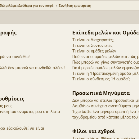
δώ μιλάμε ελεύθερα για τον καφέ!
Συνήθεις ερωτήσεις
γραφής
Επίπεδα μελών και Ομάδε
Τι είναι οι Διαχειριστές;
Τι είναι οι Συντονιστές;
Τι είναι οι ομάδες μελών;
ορώ να συνδεθώ!
Πού είναι οι ομάδες μελών και πώς
Πώς μπορώ να γίνω συντονιστής ομ
αλλά δεν μπορώ να συνδεθώ πλέον!
Γιατί μερικές ομάδες μελών εμφανίζο
Τι είναι η “Προεπιλεγμένη ομάδα μελ
Τι είναι ο σύνδεσμος "Η ομάδα”;
Προσωπικά Μηνύματα
ρυθμίσεις
Δεν μπορώ να στείλω προσωπικά μ
ς μου;
Λαμβάνω συνέχεια ανεπιθύμητα μην
ιση του ονόματος μου στη λίστα
Έχω λάβει ένα μήνυμα spam ή ένα 
ταχυδρομείου από κάποιο μέλος του
ρα εξακολουθεί να είναι
Φίλοι και εχθροί
Τι είναι η λίστα Φίλων και Εχθρών;