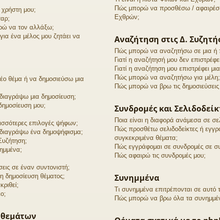
Πώς μπορώ να προσθέσω / αφαιρέσω 
α χρήστη μου;
Εχθρών;
αρ;
ορώ να τον αλλάξω;
ια ένα μέλος μου ζητάει να
Αναζήτηση στις Δ. Συζητή
Πώς μπορώ να αναζητήσω σε μια ή π
Γιατί η αναζήτησή μου δεν επιστρέφ
Γιατί η αναζήτηση μου επιστρέφει μια
Πώς μπορώ να αναζητήσω για μέλη;
ο θέμα ή να δημοσιεύσω μια
Πώς μπορώ να βρω τις δημοσιεύσεις 
διαγράψω μια δημοσίευση;
δημοσίευση μου;
Συνδρομές και Σελιδοδείκ
Ποια είναι η διαφορά ανάμεσα σε σε
ισσότερες επιλογές ψήφων;
Πώς προσθέτω σελιδοδείκτες ή εγγρ
διαγράψω ένα δημοψήφισμα;
συγκεκριμένα θέματα;
Συζήτηση;
Πώς εγγράφομαι σε συνδρομές σε συ
ημμένα;
Πώς αφαιρώ τις συνδρομές μου;
ις σε έναν συντονιστή;
τη δημοσίευση θέματος;
Συνημμένα
κριθεί;
Τι συνημμένα επιτρέπονται σε αυτό
ο;
Πώς μπορώ να βρω όλα τα συνημμέ
 θεμάτων