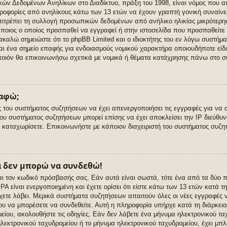
 Δεδομένων Ανηλίκων στο Διαδίκτυο, πράξη του 1998, είναι νόμος που απ
ροφορίες από ανηλίκους κάτω των 13 ετών να έχουν γραπτή γονική συναίνε
ιτρέπει τη συλλογή προσωπικών δεδομένων από ανήλικο ηλικίας μικρότερης 
κάποιος ο οποίος προσπαθεί να εγγραφεί ή στην ιστοσελίδα που προσπαθείτε 
ακαλώ σημειώστε ότι το phpBB Limited και ο ιδιοκτήτης του εν λόγω συστήμ
ναι ένα σημείο επαφής για ενδοιασμούς νομικού χαρακτήρα οποιουδήποτε είδο
ποιόν θα επικοινωνήσω σχετικά με νομικά ή θέματα κατάχρησης πάνω στο σ
ραφώ;
ής του συστήματος συζητήσεων να έχει απενεργοποιήσει τις εγγραφές για να 
ου συστήματος συζητήσεων μπορεί επίσης να έχει αποκλείσει την IP διεύθυν
καταχωρίσετε. Επικοινωνήστε με κάποιον διαχειριστή του συστήματος συζητ
ά δεν μπορώ να συνδεθώ!
αι τον κωδικό πρόσβασής σας. Εάν αυτά είναι σωστά, τότε ένα από τα δύο π
 είναι ενεργοποιημένη και έχετε ορίσει ότι είστε κάτω των 13 ετών κατά τη
χετε λάβει. Μερικά συστήματα συζητήσεων απαιτούν όλες οι νέες εγγραφές ν
νου να μπορέσετε να συνδεθείτε. Αυτή η πληροφορία υπήρχε κατά τη διάρκεια
είου, ακολουθήστε τις οδηγίες. Εάν δεν λάβετε ένα μήνυμα ηλεκτρονικού τα
λεκτρονικού ταχυδρομείου ή το μήνυμα ηλεκτρονικού ταχυδρομείου, έχει μπλ