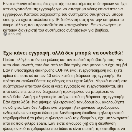
Είναι πιθανόν κάποιος διαχειριστής του συστήματος συζητήσεων να έχει
απενεργοποιήσει τις εγγραφές για να αποτρέψει νέους επισκέπτες να
εγγραφούν. Κάποιος διαχειριστής του συστήματος συζητήσεων μπορεί
επίσης να έχει αποκλείσει την IP διεύθυνσή σας ή να μην επιτρέπει το
όνομα μέλους που προσπαθείτε να καταχωρίσετε. Επικοινωνήστε με
κάποιον διαχειριστή του συστήματος συζητήσεων για βοήθεια.
Κορυφή
Έχω κάνει εγγραφή, αλλά δεν μπορώ να συνδεθώ!
Πρώτα, ελέγξτε το όνομα μέλους και τον κωδικό πρόσβασής σας. Εάν
αυτά είναι σωστά, τότε ένα από τα δύο πράγματα μπορεί να έχει συμβεί.
Εάν η υποστήριξη διακήρυξης COPPA είναι ενεργοποιημένη και έχετε
ορίσει ότι είστε κάτω των 13 ετών κατά τη διάρκεια της εγγραφής, θα
πρέπει να ακολουθήσετε τις οδηγίες που έχετε λάβει. Μερικά συστήματα
συζητήσεων απαιτούν όλες οι νέες εγγραφές να ενεργοποιούνται, είτε
από εσάς είτε από τον διαχειριστή προκειμένου να μπορέσετε να
συνδεθείτε. Αυτή η πληροφορία υπήρχε κατά τη διάρκεια της εγγραφής.
Εάν έχετε λάβει ένα μήνυμα ηλεκτρονικού ταχυδρομείου, ακολουθήστε
τις οδηγίες. Εάν δεν λάβετε ένα μήνυμα ηλεκτρονικού ταχυδρομείου,
ενδεχομένως να έχετε δώσει μια λανθασμένη διεύθυνση ηλεκτρονικού
ταχυδρομείου ή το μήνυμα ηλεκτρονικού ταχυδρομείου, έχει μπλοκαριστεί
από κάποιο φίλτρο spam. Εάν είστε σίγουρος (-η) ότι η διεύθυνση
ηλεκτρονικού ταχυδρομείου που δώσατε είναι σωστή, προσπαθήστε να