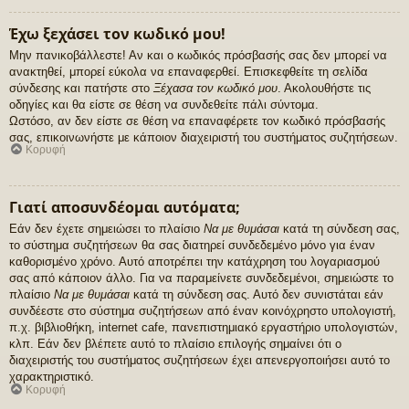
Έχω ξεχάσει τον κωδικό μου!
Μην πανικοβάλλεστε! Αν και ο κωδικός πρόσβασής σας δεν μπορεί να
ανακτηθεί, μπορεί εύκολα να επαναφερθεί. Επισκεφθείτε τη σελίδα
σύνδεσης και πατήστε στο
Ξέχασα τον κωδικό μου
. Ακολουθήστε τις
οδηγίες και θα είστε σε θέση να συνδεθείτε πάλι σύντομα.
Ωστόσο, αν δεν είστε σε θέση να επαναφέρετε τον κωδικό πρόσβασής
σας, επικοινωνήστε με κάποιον διαχειριστή του συστήματος συζητήσεων.
Κορυφή
Γιατί αποσυνδέομαι αυτόματα;
Εάν δεν έχετε σημειώσει το πλαίσιο
Να με θυμάσαι
κατά τη σύνδεση σας,
το σύστημα συζητήσεων θα σας διατηρεί συνδεδεμένο μόνο για έναν
καθορισμένο χρόνο. Αυτό αποτρέπει την κατάχρηση του λογαριασμού
σας από κάποιον άλλο. Για να παραμείνετε συνδεδεμένοι, σημειώστε το
πλαίσιο
Να με θυμάσαι
κατά τη σύνδεση σας. Αυτό δεν συνιστάται εάν
συνδέεστε στο σύστημα συζητήσεων από έναν κοινόχρηστο υπολογιστή,
π.χ. βιβλιοθήκη, internet cafe, πανεπιστημιακό εργαστήριο υπολογιστών,
κλπ. Εάν δεν βλέπετε αυτό το πλαίσιο επιλογής σημαίνει ότι ο
διαχειριστής του συστήματος συζητήσεων έχει απενεργοποιήσει αυτό το
χαρακτηριστικό.
Κορυφή