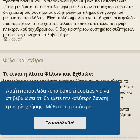
προσπαθήσουμε και να παρακολουθήσουμε μέλη που αποστέλλουν
τέτοια μηνύματα, οπότε στείλτε μήνυμα ηλεκτρονικού ταχυδρομείου στον
διαχειριστή του συστήματος συζητήσεων με πλήρες αντίγραφο του
μηνύματος που λάβατε. Είναι πολύ σημαντικό να υπάρχουν οι κεφαλίδες
που περιέχουν τα στοιχεία του μέλους το οποίο απέστειλε το μήνυμα
ηλεκτρονικού ταχυδρομείου. Ο διαχειριστής του συστήματος συζητήσεων
μπορεί στη συνέχεια να λάβει μέτρα.
Κορυφή
Φίλοι και εχθροί
Τι είναι η λίστα Φίλων και Εχθρών;
Μπορείτε να χρησιμοποιήσετε αυτές τις λίστες για να οργανώσετε τα
μέλη του συστήματος συζητήσεων. Τα μέλη που προστίθενται στη λίστα
Αυτή η ιστοσελίδα χρησιμοποιεί cookies για να
φίλων σας θα εμφανίζονται σε λίστα στον Πίνακα Ελέγχου Μέλους για
επιβεβαιώσει ότι θα έχετε την καλύτερη δυνατή
γρήγορη πρόσβαση για να βλέπετε εάν είναι συνδεδεμένοι και να
στέλνετε προσωπικά μηνύματα. Αναλόγως της υποστήριξης του
εμπειρία χρήσης.
Μάθετε περισσότερα
προτύπου στυλ, δημοσιεύσεις από αυτά τα μέλη μπορεί να τονίζονται
επίσης. Αν προσθέσετε κάποιο μέλος στη λίστα εχθρών, οποιεσδήποτε
δημοσιεύσεις θα κάνει αυτό θα αποκρύπτονται ως προεπιλογή.
Το κατάλαβα!
Κορυφή