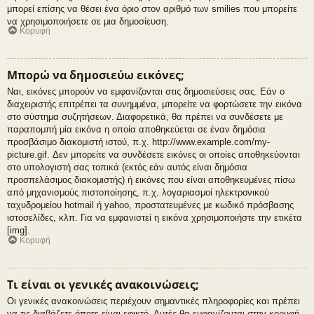
μπορεί επίσης να θέσει ένα όριο στον αριθμό των smilies που μπορείτε
να χρησιμοποιήσετε σε μια δημοσίευση.
Κορυφή
Μπορώ να δημοσιεύω εικόνες;
Ναι, εικόνες μπορούν να εμφανίζονται στις δημοσιεύσεις σας. Εάν ο
διαχειριστής επιτρέπει τα συνημμένα, μπορείτε να φορτώσετε την εικόνα
στο σύστημα συζητήσεων. Διαφορετικά, θα πρέπει να συνδέσετε με
παραπομπή μία εικόνα η οποία αποθηκεύεται σε έναν δημόσια
προσβάσιμο διακομιστή ιστού, π.χ. http://www.example.com/my-
picture.gif. Δεν μπορείτε να συνδέσετε εικόνες οι οποίες αποθηκεύονται
στο υπολογιστή σας τοπικά (εκτός εάν αυτός είναι δημόσια
προσπελάσιμος διακομιστής) ή εικόνες που είναι αποθηκευμένες πίσω
από μηχανισμούς πιστοποίησης, π.χ. λογαριασμοί ηλεκτρονικού
ταχυδρομείου hotmail ή yahoo, προστατευμένες με κωδικό πρόσβασης
ιστοσελίδες, κλπ. Για να εμφανιστεί η εικόνα χρησιμοποιήστε την ετικέτα
[img].
Κορυφή
Τι είναι οι γενικές ανακοινώσεις;
Οι γενικές ανακοινώσεις περιέχουν σημαντικές πληροφορίες και πρέπει
να τις διαβάζετε όποτε είναι εφικτό. Αυτές θα εμφανίζονται στην κορυφή