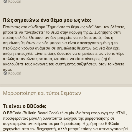
Κορυφή
Πώς σημειώνω ένα θέμα μου ως νέο;
Πατώντας στο σύνδεσμο “Σημειώστε το θέμα ως νέο” όταν τον βλέπετε,
μπορείτε να “ανεβάσετε” το θέμα στην κορυφή της Δ. Συζήτησης στην
πρώτη σελίδα. Ωστόσο, αν δεν μπορείτε να το δείτε αυτό, τότε η
σημείωση θεμάτων ως νέα μπορεί να είναι απενεργοποιημένη ή το
περιθώριο χρόνου ανάμεσα σε σημειώσεις θεμάτων ως νέα δεν έχει
ακόμη επιτευχθεί. Είναι επίσης δυνατόν να σημειώσετε ως νέο το θέμα
απλώς απαντώντας σε αυτό, ωστόσο, να είστε σίγουρος (-η) ότι
ακολουθείτε τους κανόνες του συστήματος συζητήσεων όταν το κάνετε
αυτό.
Κορυφή
Μορφοποίηση και τύποι θεμάτων
Τι είναι ο BBCode;
Ο BBCode (Bulletin Board Code) είναι μία ιδιαίτερη εφαρμογή της HTML,
προσφέροντας μεγάλη δυνατότητα ελέγχου της μορφοποίησης σε
συγκεκριμένα αντικείμενα σε μια δημοσίευση. Η χρήση του BBCode
χορηγείται από τον διαχειριστή, αλλά μπορεί επίσης να απενεργοποιηθεί