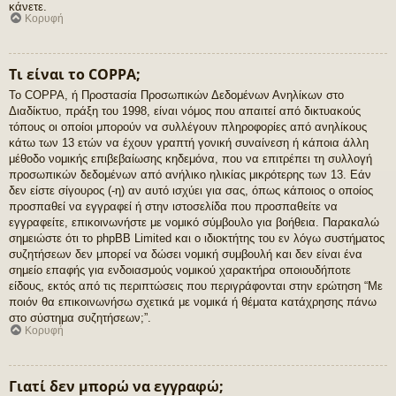
κάνετε.
Κορυφή
Τι είναι το COPPA;
Το COPPA, ή Προστασία Προσωπικών Δεδομένων Ανηλίκων στο
Διαδίκτυο, πράξη του 1998, είναι νόμος που απαιτεί από δικτυακούς
τόπους οι οποίοι μπορούν να συλλέγουν πληροφορίες από ανηλίκους
κάτω των 13 ετών να έχουν γραπτή γονική συναίνεση ή κάποια άλλη
μέθοδο νομικής επιβεβαίωσης κηδεμόνα, που να επιτρέπει τη συλλογή
προσωπικών δεδομένων από ανήλικο ηλικίας μικρότερης των 13. Εάν
δεν είστε σίγουρος (-η) αν αυτό ισχύει για σας, όπως κάποιος ο οποίος
προσπαθεί να εγγραφεί ή στην ιστοσελίδα που προσπαθείτε να
εγγραφείτε, επικοινωνήστε με νομικό σύμβουλο για βοήθεια. Παρακαλώ
σημειώστε ότι το phpBB Limited και ο ιδιοκτήτης του εν λόγω συστήματος
συζητήσεων δεν μπορεί να δώσει νομική συμβουλή και δεν είναι ένα
σημείο επαφής για ενδοιασμούς νομικού χαρακτήρα οποιουδήποτε
είδους, εκτός από τις περιπτώσεις που περιγράφονται στην ερώτηση “Με
ποιόν θα επικοινωνήσω σχετικά με νομικά ή θέματα κατάχρησης πάνω
στο σύστημα συζητήσεων;”.
Κορυφή
Γιατί δεν μπορώ να εγγραφώ;