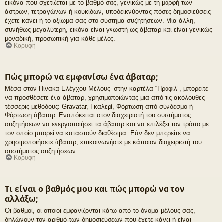
εικόνα που σχετίζεται με το βαθμό σας, γενικώς με τη μορφή των
άστρων, τετραγώνων ή κουκίδων, υποδεικνύοντας πόσες δημοσιεύσεις
έχετε κάνει ή το αξίωμα σας στο σύστημα συζητήσεων. Μια άλλη,
συνήθως μεγαλύτερη, εικόνα είναι γνωστή ως άβαταρ και είναι γενικώς
μοναδική, προσωπική για κάθε μέλος.
Κορυφή
Πώς μπορώ να εμφανίσω ένα άβαταρ;
Μέσα στον Πίνακα Ελέγχου Μέλους, στην καρτέλα “Προφίλ”, μπορείτε
να προσθέσετε ένα άβαταρ, χρησιμοποιώντας μια από τις ακόλουθες
τέσσερις μεθόδους: Gravatar, Γκαλερί, Φόρτωση από σύνδεσμο ή
Φόρτωση άβαταρ. Εναπόκειται στον διαχειριστή του συστήματος
συζητήσεων να ενεργοποιήσει τα άβαταρ και να επιλέξει τον τρόπο με
τον οποίο μπορεί να καταστούν διαθέσιμα. Εάν δεν μπορείτε να
χρησιμοποιήσετε άβαταρ, επικοινωνήστε με κάποιον διαχειριστή του
συστήματος συζητήσεων.
Κορυφή
Τι είναι ο βαθμός μου και πώς μπορώ να τον
αλλάξω;
Οι βαθμοί, οι οποίοι εμφανίζονται κάτω από το όνομα μέλους σας,
δηλώνουν τον αριθμό των δημοσιεύσεων που έχετε κάνει ή είναι