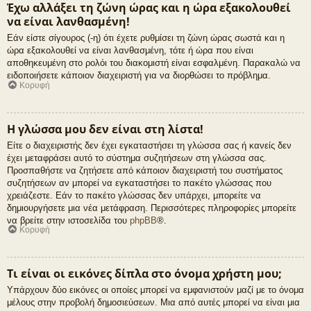
Έχω αλλάξει τη ζώνη ώρας και η ώρα εξακολουθεί
να είναι λανθασμένη!
Εάν είστε σίγουρος (-η) ότι έχετε ρυθμίσει τη ζώνη ώρας σωστά και η
ώρα εξακολουθεί να είναι λανθασμένη, τότε ή ώρα που είναι
αποθηκευμένη στο ρολόι του διακομιστή είναι εσφαλμένη. Παρακαλώ να
ειδοποιήσετε κάποιον διαχειριστή για να διορθώσει το πρόβλημα.
Κορυφή
Η γλώσσα μου δεν είναι στη λίστα!
Είτε ο διαχειριστής δεν έχει εγκαταστήσει τη γλώσσα σας ή κανείς δεν
έχει μεταφράσει αυτό το σύστημα συζητήσεων στη γλώσσα σας.
Προσπαθήστε να ζητήσετε από κάποιον διαχειριστή του συστήματος
συζητήσεων αν μπορεί να εγκαταστήσει το πακέτο γλώσσας που
χρειάζεστε. Εάν το πακέτο γλώσσας δεν υπάρχει, μπορείτε να
δημιουργήσετε μια νέα μετάφραση. Περισσότερες πληροφορίες μπορείτε
να βρείτε στην ιστοσελίδα του
phpBB
®.
Κορυφή
Τι είναι οι εικόνες δίπλα στο όνομα χρήστη μου;
Υπάρχουν δύο εικόνες οι οποίες μπορεί να εμφανιστούν μαζί με το όνομα
μέλους στην προβολή δημοσιεύσεων. Μια από αυτές μπορεί να είναι μια