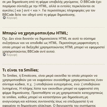
σε μια δημοσίευση από τη φόρμα υποβολής μηνύματος. Ο BBCode έχει
παρόμοια σύνταξη με την HTML, αλλά οι εντολές περικλείονται σε
αγκύλες [ και ] αντί < και >. Για περισσότερες πληροφορίες για τον
BBCode δείτε τον οδηγό από τη φόρμα δημοσίευσης.
Κορυφή
Μπορώ να χρησιμοποιήσω HTML;
Όχι. Δεν είναι δυνατόν να δημοσιεύσετε HTML σε αυτό το σύστημα
συζητήσεων και να αποδοθεί ως HTML. Περισσότερη μορφοποίηση η
οποία μπορεί να διεξαχθεί χρησιμοποιώντας HTML μπορεί να εφαρμοστεί
χρησιμοποιώντας BBCode αντί αυτού.
Κορυφή
Τι είναι τα Smilies;
Τα Smilies, ή Emoticons, είναι μικρά εικονίδια τα οποία μπορούν να
χρησιμοποιηθούν για να εκφράσουν συναίσθημα χρησιμοποιώντας έναν
σύντομο κώδικα, π.χ. :) υποδηλώνει ευτυχισμένος, ενώ :( υποδηλώνει
λυπημένος. Η πλήρης λίστα των εικονιδίων μπορεί να εμφανιστεί στη
φόρμα δημοσίευσης. Προσπαθήστε να μη χρησιμοποιείτε καταχρηστικώς
τα smilies, καθώς μπορεί να καταστήσουν μια δημοσίευση μη
αναγνώσιμη και κάποιος συντονιστής ίσως να επεξεργαστεί ή να
αφαιρέσει τη δημοσίευση ολόκληρη. Ο διαχειριστής του συστήματος