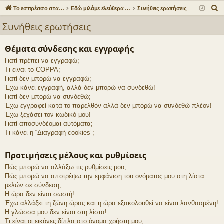
γο
Συ
δε
ρα
Α
Το εσπρέσσο στα ηλεκτρονικά!
Εδώ μιλάμε ελεύθερα για τον καφέ!
Συνήθεις ερωτήσεις
ρε
ζη
ση
φ
ν
Συνήθεις ερωτήσεις
α
ς
τή
ή
ζ
Θέματα σύνδεσης και εγγραφής
συ
σε
ή
Γιατί πρέπει να εγγραφώ;
νδ
ις
τ
Τι είναι το COPPA;
η
έσ
Γιατί δεν μπορώ να εγγραφώ;
σ
Έχω κάνει εγγραφή, αλλά δεν μπορώ να συνδεθώ!
εις
η
Γιατί δεν μπορώ να συνδεθώ;
Έχω εγγραφεί κατά το παρελθόν αλλά δεν μπορώ να συνδεθώ πλέον!
Έχω ξεχάσει τον κωδικό μου!
Γιατί αποσυνδέομαι αυτόματα;
Τι κάνει η “Διαγραφή cookies”;
Προτιμήσεις μέλους και ρυθμίσεις
Πώς μπορώ να αλλάξω τις ρυθμίσεις μου;
Πώς μπορώ να αποτρέψω την εμφάνιση του ονόματος μου στη λίστα
μελών σε σύνδεση;
Η ώρα δεν είναι σωστή!
Έχω αλλάξει τη ζώνη ώρας και η ώρα εξακολουθεί να είναι λανθασμένη!
Η γλώσσα μου δεν είναι στη λίστα!
Τι είναι οι εικόνες δίπλα στο όνομα χρήστη μου;