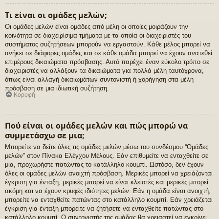
Τι είναι οι ομάδες μελών;
Οι ομάδες μελών είναι ομάδες από μέλη οι οποίες μοιράζουν την
κοινότητα σε διαχειρίσιμα τμήματα με τα οποία οι διαχειριστές του
συστήματος συζητήσεων μπορούν να εργαστούν. Κάθε μέλος μπορεί να
ανήκει σε διάφορες ομάδες και σε κάθε ομάδα μπορεί να έχουν ανατεθεί
επιμέρους δικαιώματα πρόσβασης. Αυτό παρέχει έναν εύκολο τρόπο σε
διαχειριστές να αλλάξουν τα δικαιώματα για πολλά μέλη ταυτόχρονα,
όπως είναι αλλαγή δικαιωμάτων συντονιστή ή χορήγηση στα μέλη
πρόσβαση σε μια ιδιωτική συζήτηση.
Κορυφή
Πού είναι οι ομάδες μελών και πώς μπορώ να
συμμετάσχω σε μια;
Μπορείτε να δείτε όλες τις ομάδες μελών μέσω του συνδέσμου “Ομάδες
μελών” στον Πίνακα Ελέγχου Μέλους. Εάν επιθυμείτε να ενταχθείτε σε
μια, προχωρήστε πατώντας το κατάλληλο κουμπί. Ωστόσο, δεν έχουν
όλες οι ομάδες μελών ανοιχτή πρόσβαση. Μερικές μπορεί να χρειάζονται
έγκριση για ένταξη, μερικές μπορεί να είναι κλειστές και μερικές μπορεί
ακόμη και να έχουν κρυφές ιδιότητες μελών. Εάν η ομάδα είναι ανοιχτή,
μπορείτε να ενταχθείτε πατώντας στο κατάλληλο κουμπί. Εάν χρειάζεται
έγκριση για ένταξη μπορείτε να ζητήσετε να ενταχθείτε πατώντας στο
κατάλληλο κουμπί. Ο συντονιστής της ομάδας θα χρειαστεί να εγκρίνει