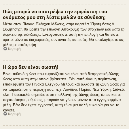
Πώς μπορώ να αποτρέψω την εμφάνιση του
ονόματος μου στη λίστα μελών σε σύνδεση;
Μέσα στον Πίνακα Ελέγχου Μέλους, στην καρτέλα “Προτιμήσεις Δ.
Συζήτησης”, θα βρείτε την επιλογή
Απόκρυψη των στοιχείων μου κατά τη
διάρκεια της σύνδεσης
. Ενεργοποιήστε αυτή την επιλογή και θα είστε
ορατοί μόνο σε διαχειριστές, συντονιστές και εσάς. Θα υπολογίζεστε ως
μέλος με απόκρυψη.
Κορυφή
Η ώρα δεν είναι σωστή!
Είναι πιθανό η ώρα που εμφανίζεται να είναι από διαφορετική ζώνης
ώρας από αυτή στην οποία βρίσκεστε. Εάν αυτή είναι η περίπτωση,
επισκεφθείτε τον Πίνακα Ελέγχου Μέλους και αλλάξτε τη ζώνη ώρας για
να ταιριάζει στην περιοχή σας, π.χ. Λονδίνο, Παρίσι, Νέα Υόρκη, Σίδνεϋ,
κλπ. Παρακαλώ σημειώστε ότι η αλλαγή της ζώνης ώρας, όπως και οι
περισσότερες ρυθμίσεις, μπορούν να γίνουν μόνον από εγγεγραμμένα
μέλη. Εάν δεν έχετε εγγραφεί, αυτή είναι μια καλή ευκαιρία για να το
κάνετε.
Κορυφή