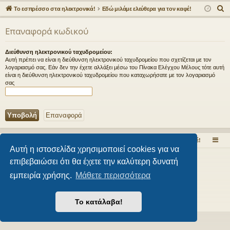
γο
Συ
δε
ρα
Α
Το εσπρέσσο στα ηλεκτρονικά!
Εδώ μιλάμε ελεύθερα για τον καφέ!
ρε
ζη
ση
φ
ν
Επαναφορά κωδικού
α
ς
τή
ή
ζ
συ
σε
Διεύθυνση ηλεκτρονικού ταχυδρομείου:
ή
Αυτή πρέπει να είναι η διεύθυνση ηλεκτρονικού ταχυδρομείου που σχετίζεται με τον
νδ
ις
τ
λογαριασμό σας. Εάν δεν την έχετε αλλάξει μέσω του Πίνακα Ελέγχου Μέλους τότε αυτή
είναι η διεύθυνση ηλεκτρονικού ταχυδρομείου που καταχωρήσατε με τον λογαριασμό
η
έσ
σας
σ
εις
η
Το εσπρέσσο στα ηλεκτρονικά!
Εδώ μιλάμε ελεύθερα για τον καφέ!
Αυτή η ιστοσελίδα χρησιμοποιεί cookies για να
Δημιουργήθηκε από
phpBB
® Forum Software © phpBB Limited
επιβεβαιώσει ότι θα έχετε την καλύτερη δυνατή
Style από
Arty
- phpBB 3.3 από MrGaby
εμπειρία χρήσης.
Μάθετε περισσότερα
Ελληνική μετάφραση από το
phpbbgr.com
Απόρρητο
|
Όροι
Το κατάλαβα!