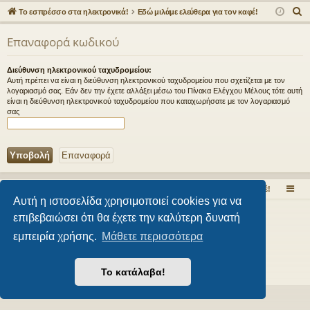
γο
Συ
δε
ρα
Α
Το εσπρέσσο στα ηλεκτρονικά!
Εδώ μιλάμε ελεύθερα για τον καφέ!
ρε
ζη
ση
φ
ν
Επαναφορά κωδικού
α
ς
τή
ή
ζ
συ
σε
Διεύθυνση ηλεκτρονικού ταχυδρομείου:
ή
Αυτή πρέπει να είναι η διεύθυνση ηλεκτρονικού ταχυδρομείου που σχετίζεται με τον
νδ
ις
τ
λογαριασμό σας. Εάν δεν την έχετε αλλάξει μέσω του Πίνακα Ελέγχου Μέλους τότε αυτή
είναι η διεύθυνση ηλεκτρονικού ταχυδρομείου που καταχωρήσατε με τον λογαριασμό
η
έσ
σας
σ
εις
η
Το εσπρέσσο στα ηλεκτρονικά!
Εδώ μιλάμε ελεύθερα για τον καφέ!
Αυτή η ιστοσελίδα χρησιμοποιεί cookies για να
Δημιουργήθηκε από
phpBB
® Forum Software © phpBB Limited
επιβεβαιώσει ότι θα έχετε την καλύτερη δυνατή
Style από
Arty
- phpBB 3.3 από MrGaby
εμπειρία χρήσης.
Μάθετε περισσότερα
Ελληνική μετάφραση από το
phpbbgr.com
Απόρρητο
|
Όροι
Το κατάλαβα!