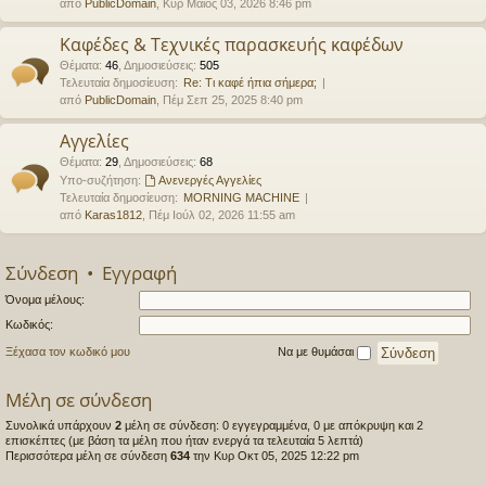
από
PublicDomain
, Κυρ Μάιος 03, 2026 8:46 pm
Καφέδες & Τεχνικές παρασκευής καφέδων
Θέματα
:
46
,
Δημοσιεύσεις
:
505
Τελευταία δημοσίευση:
Re: Τι καφέ ήπια σήμερα;
από
PublicDomain
, Πέμ Σεπ 25, 2025 8:40 pm
Αγγελίες
Θέματα
:
29
,
Δημοσιεύσεις
:
68
Υπο-συζήτηση:
Ανενεργές Αγγελίες
Τελευταία δημοσίευση:
MORNING MACHINE
από
Karas1812
, Πέμ Ιούλ 02, 2026 11:55 am
Σύνδεση
•
Εγγραφή
Όνομα μέλους:
Κωδικός:
Ξέχασα τον κωδικό μου
Να με θυμάσαι
Μέλη σε σύνδεση
Συνολικά υπάρχουν
2
μέλη σε σύνδεση: 0 εγγεγραμμένα, 0 με απόκρυψη και 2
επισκέπτες (με βάση τα μέλη που ήταν ενεργά τα τελευταία 5 λεπτά)
Περισσότερα μέλη σε σύνδεση
634
την Κυρ Οκτ 05, 2025 12:22 pm