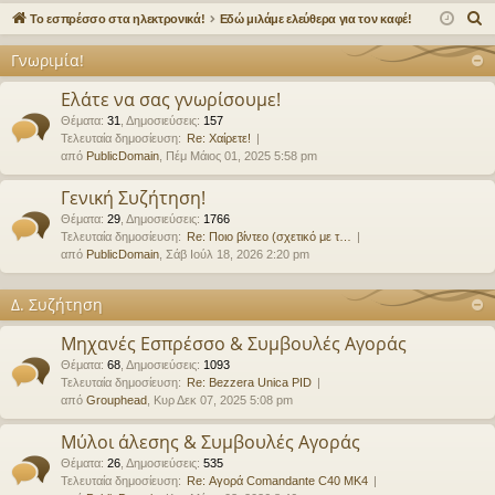
γο
Συ
δε
ρα
Α
Το εσπρέσσο στα ηλεκτρονικά!
Εδώ μιλάμε ελεύθερα για τον καφέ!
ρε
ζη
ση
φ
ν
Γνωριμία!
α
ς
τή
ή
ζ
Ελάτε να σας γνωρίσουμε!
συ
σε
ή
Θέματα
:
31
,
Δημοσιεύσεις
:
157
Τελευταία δημοσίευση:
Re: Χαίρετε!
νδ
ις
τ
από
PublicDomain
, Πέμ Μάιος 01, 2025 5:58 pm
η
έσ
σ
Γενική Συζήτηση!
εις
η
Θέματα
:
29
,
Δημοσιεύσεις
:
1766
Τελευταία δημοσίευση:
Re: Ποιο βίντεο (σχετικό με τ…
από
PublicDomain
, Σάβ Ιούλ 18, 2026 2:20 pm
Δ. Συζήτηση
Μηχανές Εσπρέσσο & Συμβουλές Αγοράς
Θέματα
:
68
,
Δημοσιεύσεις
:
1093
Τελευταία δημοσίευση:
Re: Bezzera Unica PID
από
Grouphead
, Κυρ Δεκ 07, 2025 5:08 pm
Μύλοι άλεσης & Συμβουλές Αγοράς
Θέματα
:
26
,
Δημοσιεύσεις
:
535
Τελευταία δημοσίευση:
Re: Αγορά Comandante C40 MK4