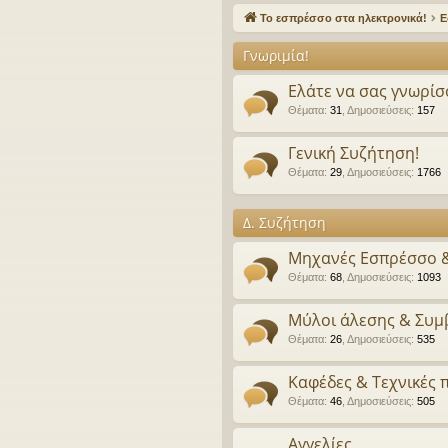
γο
Το εσπρέσσο στα ηλεκτρονικά!
Ε
ρε
Γνωριμία!
ς
Ελάτε να σας γνωρίσ
συ
Θέματα
:
31
,
Δημοσιεύσεις
:
157
νδ
Γενική Συζήτηση!
έσ
Θέματα
:
29
,
Δημοσιεύσεις
:
1766
εις
Δ. Συζήτηση
Μηχανές Εσπρέσσο 
Θέματα
:
68
,
Δημοσιεύσεις
:
1093
Μύλοι άλεσης & Συμ
Θέματα
:
26
,
Δημοσιεύσεις
:
535
Καφέδες & Τεχνικές
Θέματα
:
46
,
Δημοσιεύσεις
:
505
Αγγελίες