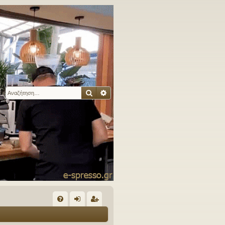
Αναζήτηση
Ειδική αναζήτηση
Γ
Συ
ύν
γγ