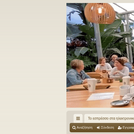
Το εσπρέσσο στα ηλεκτρονικ
ρή
Αναζήτηση
Σύνδεση
Εγγραφ