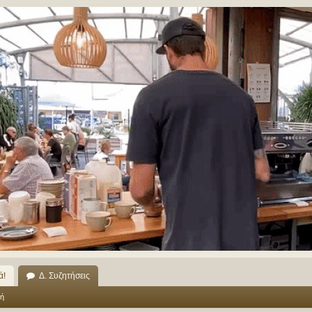
ά!
Δ. Συζητήσεις
ή