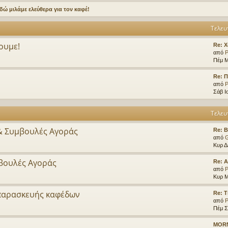
δώ μιλάμε ελεύθερα για τον καφέ!
Τελευ
ουμε!
Re: Χ
από
P
Πέμ Μ
Re: Π
από
P
Σάβ Ι
Τελευ
& Συμβουλές Αγοράς
Re: B
από
Κυρ Δ
βουλές Αγοράς
Re: 
από
P
Κυρ Μ
 παρασκευής καφέδων
Re: Τ
από
P
Πέμ Σ
MORN