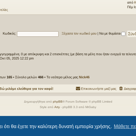
από
K
Πέμ Ι
ελίες
Κωδικός:
Ξέχασα τον κωδικό μου
|
Να με θυμάσαι
γγεγραμμένα, 0 με απόκρυψη και 2 επισκέπτες (με βάση τα μέλη που ήταν ενεργά τα τελευτα
Οκτ 05, 2025 12:22 pm
άτων
165
• Σύνολο μελών
466
• Το νεότερο μέλος μας
Nick46
δώ μιλάμε ελεύθερα για τον καφέ!
Επικοινωνήστε μαζί μας
Διαγραφ
Δημιουργήθηκε από
phpBB
® Forum Software © phpBB Limited
Style από
Arty
- phpBB 3.3 από MrGaby
Ελληνική μετάφραση από το
phpbbgr.com
Απόρρητο
|
Όροι
ι ότι θα έχετε την καλύτερη δυνατή εμπειρία χρήσης.
Μάθετε πε