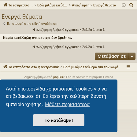
γο
Συ
δε
ρα
Α
Το εσπρέσσο στα ηλεκτρονικά!
Εδώ μιλάμε ελεύθερα για τον καφέ!
Αναζήτηση
Ενεργά θέματα
ρε
ζη
ση
φ
ν
Ενεργά θέματα
α
ς
τή
ή
Επιστροφή στην ειδική αναζήτηση
ζ
συ
σε
Η αναζήτηση βρήκε 0 εγγραφές • Σελίδα
1
από
1
ή
Καμία κατάλληλη αντιστοιχία δεν βρέθηκε.
νδ
ις
τ
η
Η αναζήτηση βρήκε 0 εγγραφές • Σελίδα
1
από
1
έσ
σ
Μετάβαση σε
εις
η
Το εσπρέσσο στα ηλεκτρονικά!
Εδώ μιλάμε ελεύθερα για τον καφέ!
Δημιουργήθηκε από
phpBB
® Forum Software © phpBB Limited
Style από
Arty
- phpBB 3.3 από MrGaby
Αυτή η ιστοσελίδα χρησιμοποιεί cookies για να
Ελληνική μετάφραση από το
phpbbgr.com
επιβεβαιώσει ότι θα έχετε την καλύτερη δυνατή
Απόρρητο
|
Όροι
εμπειρία χρήσης.
Μάθετε περισσότερα
Το κατάλαβα!