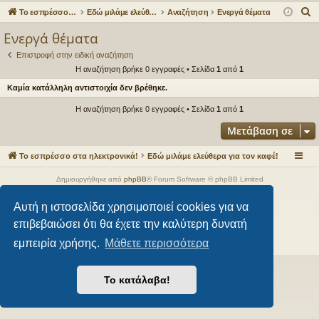
γο
Συ
δε
ρα
Α
Το εσπρέσσο στα ηλεκτρονικά!
Εδώ μιλάμε ελεύθερα για τον καφέ!
Αναζήτηση
Ενεργά θέματα
ρε
ζη
ση
φ
ν
Ενεργά θέματα
α
ς
τή
ή
Επιστροφή στην ειδική αναζήτηση
ζ
συ
σε
Η αναζήτηση βρήκε 0 εγγραφές • Σελίδα
1
από
1
ή
Καμία κατάλληλη αντιστοιχία δεν βρέθηκε.
νδ
ις
τ
η
Η αναζήτηση βρήκε 0 εγγραφές • Σελίδα
1
από
1
έσ
σ
Μετάβαση σε
εις
η
Το εσπρέσσο στα ηλεκτρονικά!
Εδώ μιλάμε ελεύθερα για τον καφέ!
Δημιουργήθηκε από
phpBB
® Forum Software © phpBB Limited
Style από
Arty
- phpBB 3.3 από MrGaby
Αυτή η ιστοσελίδα χρησιμοποιεί cookies για να
Ελληνική μετάφραση από το
phpbbgr.com
επιβεβαιώσει ότι θα έχετε την καλύτερη δυνατή
Απόρρητο
|
Όροι
εμπειρία χρήσης.
Μάθετε περισσότερα
Το κατάλαβα!