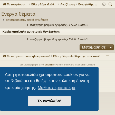
γο
Συ
δε
ρα
Α
Το εσπρέσσο στα ηλεκτρονικά!
Εδώ μιλάμε ελεύθερα για τον καφέ!
Αναζήτηση
Ενεργά θέματα
ρε
ζη
ση
φ
ν
Ενεργά θέματα
α
ς
τή
ή
Επιστροφή στην ειδική αναζήτηση
ζ
συ
σε
Η αναζήτηση βρήκε 0 εγγραφές • Σελίδα
1
από
1
ή
Καμία κατάλληλη αντιστοιχία δεν βρέθηκε.
νδ
ις
τ
η
Η αναζήτηση βρήκε 0 εγγραφές • Σελίδα
1
από
1
έσ
σ
Μετάβαση σε
εις
η
Το εσπρέσσο στα ηλεκτρονικά!
Εδώ μιλάμε ελεύθερα για τον καφέ!
Δημιουργήθηκε από
phpBB
® Forum Software © phpBB Limited
Style από
Arty
- phpBB 3.3 από MrGaby
Αυτή η ιστοσελίδα χρησιμοποιεί cookies για να
Ελληνική μετάφραση από το
phpbbgr.com
επιβεβαιώσει ότι θα έχετε την καλύτερη δυνατή
Απόρρητο
|
Όροι
εμπειρία χρήσης.
Μάθετε περισσότερα
Το κατάλαβα!