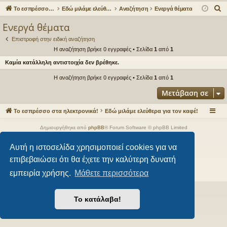
γο
Συ
δε
ρα
Α
Το εσπρέσσο στα ηλεκτρονικά!
Εδώ μιλάμε ελεύθερα για τον καφέ!
Αναζήτηση
Ενεργά θέματα
ρε
ζη
ση
φ
ν
Ενεργά θέματα
α
ς
τή
ή
Επιστροφή στην ειδική αναζήτηση
ζ
συ
σε
Η αναζήτηση βρήκε 0 εγγραφές • Σελίδα
1
από
1
ή
Καμία κατάλληλη αντιστοιχία δεν βρέθηκε.
νδ
ις
τ
η
Η αναζήτηση βρήκε 0 εγγραφές • Σελίδα
1
από
1
έσ
σ
Μετάβαση σε
εις
η
Το εσπρέσσο στα ηλεκτρονικά!
Εδώ μιλάμε ελεύθερα για τον καφέ!
Δημιουργήθηκε από
phpBB
® Forum Software © phpBB Limited
Style από
Arty
- phpBB 3.3 από MrGaby
Αυτή η ιστοσελίδα χρησιμοποιεί cookies για να
Ελληνική μετάφραση από το
phpbbgr.com
επιβεβαιώσει ότι θα έχετε την καλύτερη δυνατή
Απόρρητο
|
Όροι
εμπειρία χρήσης.
Μάθετε περισσότερα
Το κατάλαβα!