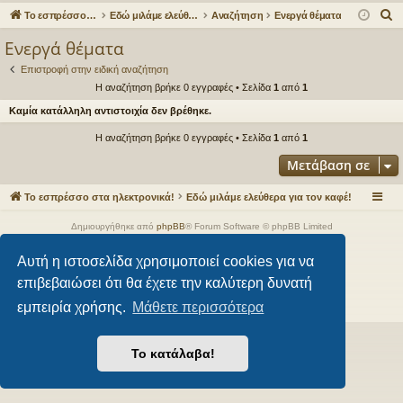
γο
Συ
δε
ρα
Α
Το εσπρέσσο στα ηλεκτρονικά!
Εδώ μιλάμε ελεύθερα για τον καφέ!
Αναζήτηση
Ενεργά θέματα
ρε
ζη
ση
φ
ν
Ενεργά θέματα
α
ς
τή
ή
Επιστροφή στην ειδική αναζήτηση
ζ
συ
σε
Η αναζήτηση βρήκε 0 εγγραφές • Σελίδα
1
από
1
ή
Καμία κατάλληλη αντιστοιχία δεν βρέθηκε.
νδ
ις
τ
η
Η αναζήτηση βρήκε 0 εγγραφές • Σελίδα
1
από
1
έσ
σ
Μετάβαση σε
εις
η
Το εσπρέσσο στα ηλεκτρονικά!
Εδώ μιλάμε ελεύθερα για τον καφέ!
Δημιουργήθηκε από
phpBB
® Forum Software © phpBB Limited
Style από
Arty
- phpBB 3.3 από MrGaby
Αυτή η ιστοσελίδα χρησιμοποιεί cookies για να
Ελληνική μετάφραση από το
phpbbgr.com
επιβεβαιώσει ότι θα έχετε την καλύτερη δυνατή
Απόρρητο
|
Όροι
εμπειρία χρήσης.
Μάθετε περισσότερα
Το κατάλαβα!