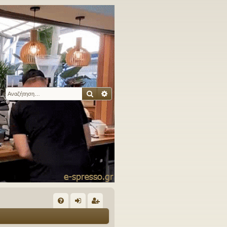
Αναζήτηση
Ειδική αναζήτηση
Γ
Συ
ύν
γγ