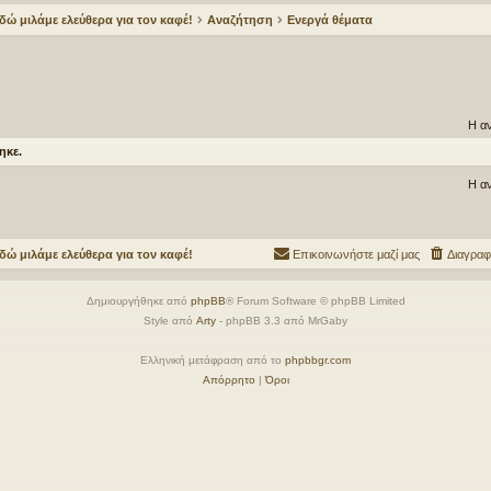
δώ μιλάμε ελεύθερα για τον καφέ!
Αναζήτηση
Ενεργά θέματα
Η α
ηκε.
Η α
δώ μιλάμε ελεύθερα για τον καφέ!
Επικοινωνήστε μαζί μας
Διαγραφ
Δημιουργήθηκε από
phpBB
® Forum Software © phpBB Limited
Style από
Arty
- phpBB 3.3 από MrGaby
Ελληνική μετάφραση από το
phpbbgr.com
Απόρρητο
|
Όροι