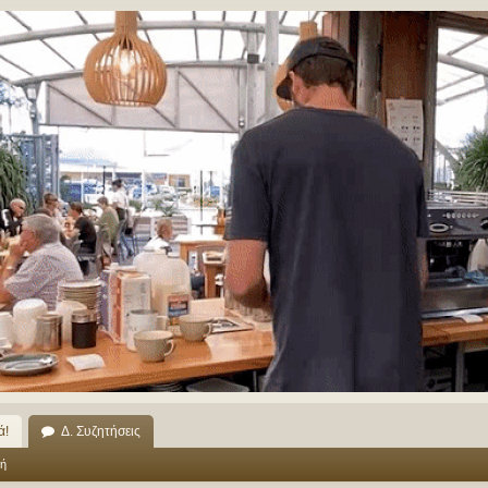
ά!
Δ. Συζητήσεις
ή