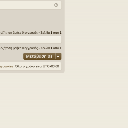
χν
δε
ρα
ές
ση
φ
ερ
ή
ωτ
ναζήτηση βρήκε 0 εγγραφές • Σελίδα
1
από
1
ήσ
εις
ναζήτηση βρήκε 0 εγγραφές • Σελίδα
1
από
1
Μετάβαση σε
ή cookies
Όλοι οι χρόνοι είναι
UTC+03:00