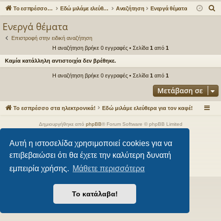
γο
Συ
δε
ρα
Α
Το εσπρέσσο στα ηλεκτρονικά!
Εδώ μιλάμε ελεύθερα για τον καφέ!
Αναζήτηση
Ενεργά θέματα
ρε
ζη
ση
φ
ν
Ενεργά θέματα
α
ς
τή
ή
Επιστροφή στην ειδική αναζήτηση
ζ
συ
σε
Η αναζήτηση βρήκε 0 εγγραφές • Σελίδα
1
από
1
ή
Καμία κατάλληλη αντιστοιχία δεν βρέθηκε.
νδ
ις
τ
η
Η αναζήτηση βρήκε 0 εγγραφές • Σελίδα
1
από
1
έσ
σ
Μετάβαση σε
εις
η
Το εσπρέσσο στα ηλεκτρονικά!
Εδώ μιλάμε ελεύθερα για τον καφέ!
Δημιουργήθηκε από
phpBB
® Forum Software © phpBB Limited
Style από
Arty
- phpBB 3.3 από MrGaby
Αυτή η ιστοσελίδα χρησιμοποιεί cookies για να
Ελληνική μετάφραση από το
phpbbgr.com
επιβεβαιώσει ότι θα έχετε την καλύτερη δυνατή
Απόρρητο
|
Όροι
εμπειρία χρήσης.
Μάθετε περισσότερα
Το κατάλαβα!