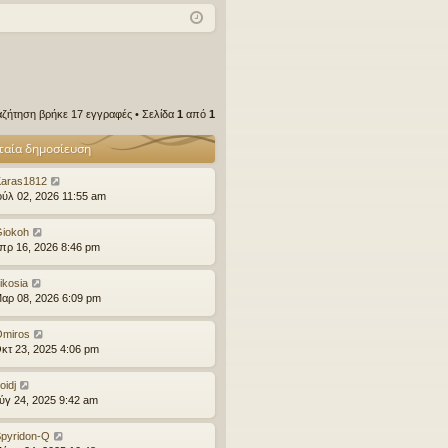
χν
δε
ρα
ές
ση
φ
ερ
ή
ωτ
ζήτηση βρήκε 17 εγγραφές • Σελίδα
1
από
1
ήσ
ταία δημοσίευση
εις
aras1812
ούλ 02, 2026 11:55 am
iokoh
πρ 16, 2026 8:46 pm
ikosia
αρ 08, 2026 6:09 pm
miros
κτ 23, 2025 4:06 pm
oidj
ύγ 24, 2025 9:42 am
pyridon-Q