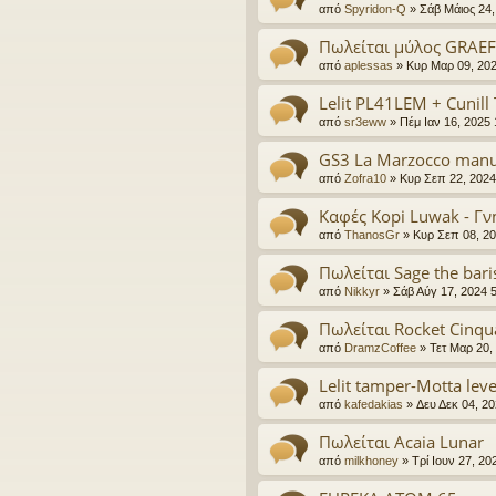
από
Spyridon-Q
»
Σάβ Μάιος 24,
Πωλείται μύλος GRAE
από
aplessas
»
Κυρ Μαρ 09, 20
Lelit PL41LEM + Cunill 
από
sr3eww
»
Πέμ Ιαν 16, 2025
GS3 La Marzocco manu
από
Zofra10
»
Κυρ Σεπ 22, 2024
Καφές Kopi Luwak - Γν
από
ThanosGr
»
Κυρ Σεπ 08, 2
Πωλείται Sage the bari
από
Nikkyr
»
Σάβ Αύγ 17, 2024 
Πωλείται Rocket Cinqu
από
DramzCoffee
»
Τετ Μαρ 20,
Lelit tamper-Motta leve
από
kafedakias
»
Δευ Δεκ 04, 2
Πωλείται Acaia Lunar
από
milkhoney
»
Τρί Ιουν 27, 2