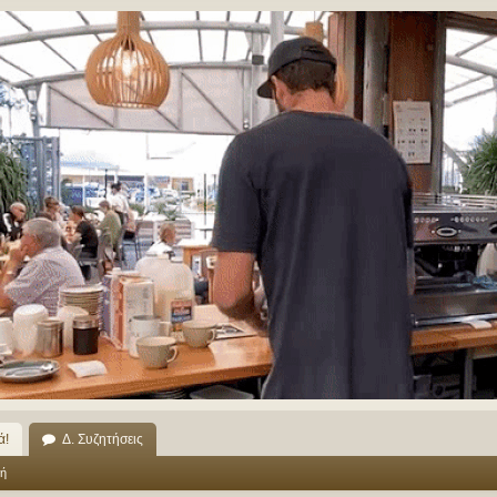
ά!
Δ. Συζητήσεις
ή