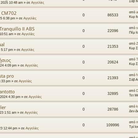
Σάβ Μ
 2025 10:48 am
» σε
Αγγελίες
F CM702
από
a
0
86533
Κυρ Μ
25 6:38 pm
» σε
Αγγελίες
Tranquillo II ABS
από
0
22096
Πέμ Ι
 10:51 am
» σε
Αγγελίες
al
από
Z
0
21353
Κυρ Σ
 5:17 pm
» σε
Αγγελίες
ήσιος
από
0
20624
Κυρ Σ
024 4:09 pm
» σε
Αγγελίες
sta pro
από
N
0
21393
Σάβ Α
5:33 pm
» σε
Αγγελίες
antotto
από
D
0
32895
Τετ Μ
 2024 4:30 pm
» σε
Αγγελίες
ler
από
k
0
28786
Δευ Δ
023 1:51 am
» σε
Αγγελίες
από
m
0
109996
Τρί Ι
023 12:44 pm
» σε
Αγγελίες
από