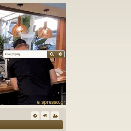
Αναζήτηση
Ειδική αναζήτηση
Γ
Συ
ύν
γγ