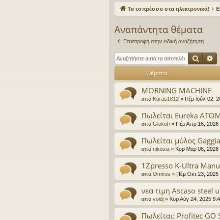
γο
Το εσπρέσσο στα ηλεκτρονικά!
Ε
ρε
Αναπάντητα θέματα
ς
Επιστροφή στην ειδική αναζήτηση
συ
Αναζ
Ε
νδ
Θέματα
έσ
MORNING MACHINE
εις
από
Karas1812
»
Πέμ Ιούλ 02, 
Πωλείται Eureka ATOM
από
Giokoh
»
Πέμ Απρ 16, 2026
Πωλείται μύλος Gaggi
από
nikosia
»
Κυρ Μαρ 08, 2026
1Zpresso K-Ultra Manu
από
Omiros
»
Πέμ Οκτ 23, 2025
νεα τιμη Ascaso steel 
από
voidj
»
Κυρ Αύγ 24, 2025 9:
Πωλείται: Profitec GO S