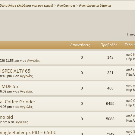
δώ μιλάμε ελεύθερα για τον καφέ!
Αναζήτηση
Αναπάντητα θέματα
ήτηση
ιδική αναζήτηση
Η ανα
Απαντήσεις
Προβολές
Τελευ
από
K
0
142
Πέμ Ι
2026 11:55 am
» σε
Αγγελίες
 SPECIALTY 65
από
G
0
321
Πέμ Α
 8:46 pm
» σε
Αγγελίες
a MDF 55
από
n
0
468
Κυρ Μ
 6:09 pm
» σε
Αγγελίες
al Coffee Grinder
από
O
0
6455
Πέμ Ο
 4:06 pm
» σε
Αγγελίες
uno pid
από
v
0
5083
Κυρ Α
42 am
» σε
Αγγελίες
ingle Boiler με PID – 650 €
από
S
0
7249