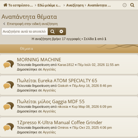
γο
Συ
δε
ρα
Α
Το εσπρέσσο στα ηλεκτρονικά!
Εδώ μιλάμε ελεύθερα για τον καφέ!
Αναζήτηση
Αναπάντητα θέματα
ρε
ζη
ση
φ
ν
Αναπάντητα θέματα
α
ς
τή
ή
Επιστροφή στην ειδική αναζήτηση
ζ
συ
σε
Αναζήτηση
Ειδική αναζήτηση
ή
Η αναζήτηση βρήκε 17 εγγραφές • Σελίδα
1
από
1
νδ
ις
τ
η
Θέματα
έσ
σ
εις
MORNING MACHINE
η
Τελευταία δημοσίευση από
Karas1812
«
Πέμ Ιούλ 02, 2026 11:55 am
Δημοσιεύτηκε σε
Αγγελίες
Πωλείται Eureka ATOM SPECIALTY 65
Τελευταία δημοσίευση από
Giokoh
«
Πέμ Απρ 16, 2026 8:46 pm
Δημοσιεύτηκε σε
Αγγελίες
Πωλείται μύλος Gaggia MDF 55
Τελευταία δημοσίευση από
nikosia
«
Κυρ Μαρ 08, 2026 6:09 pm
Δημοσιεύτηκε σε
Αγγελίες
1Zpresso K-Ultra Manual Coffee Grinder
Τελευταία δημοσίευση από
Omiros
«
Πέμ Οκτ 23, 2025 4:06 pm
Δημοσιεύτηκε σε
Αγγελίες