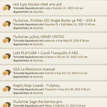
νεα τιμη Ascaso steel uno pid
Τελευταία δημοσίευση από
voidj
«
Κυρ Αύγ 24, 2025 9:42 am
Δημοσιεύτηκε σε
Αγγελίες
Πωλείται: Profitec GO Single Boiler με PID – 650 €
Τελευταία δημοσίευση από
Spyridon-Q
«
Σάβ Μάιος 24, 2025 10:48 am
Δημοσιεύτηκε σε
Αγγελίες
Πωλείται μύλος GRAEF CM702
Τελευταία δημοσίευση από
aplessas
«
Κυρ Μαρ 09, 2025 6:38 pm
Δημοσιεύτηκε σε
Αγγελίες
Lelit PL41LEM + Cunill Tranquillo II ABS
Τελευταία δημοσίευση από
sr3eww
«
Πέμ Ιαν 16, 2025 10:51 am
Δημοσιεύτηκε σε
Αγγελίες
GS3 La Marzocco manual
Τελευταία δημοσίευση από
Zofra10
«
Κυρ Σεπ 22, 2024 5:17 pm
Δημοσιεύτηκε σε
Αγγελίες
Καφές Kopi Luwak - Γνήσιος
Τελευταία δημοσίευση από
ThanosGr
«
Κυρ Σεπ 08, 2024 4:09 pm
Δημοσιεύτηκε σε
Αγγελίες
Πωλείται Sage the barista pro
Τελευταία δημοσίευση από
Nikkyr
«
Σάβ Αύγ 17, 2024 5:33 pm