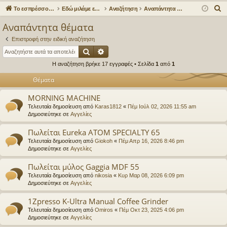
γο
Συ
δε
ρα
Α
Το εσπρέσσο στα ηλεκτρονικά!
Εδώ μιλάμε ελεύθερα για τον καφέ!
Αναζήτηση
Αναπάντητα θέματα
ρε
ζη
ση
φ
ν
Αναπάντητα θέματα
α
ς
τή
ή
Επιστροφή στην ειδική αναζήτηση
ζ
συ
σε
Αναζήτηση
Ειδική αναζήτηση
ή
Η αναζήτηση βρήκε 17 εγγραφές • Σελίδα
1
από
1
νδ
ις
τ
η
Θέματα
έσ
σ
εις
MORNING MACHINE
η
Τελευταία δημοσίευση από
Karas1812
«
Πέμ Ιούλ 02, 2026 11:55 am
Δημοσιεύτηκε σε
Αγγελίες
Πωλείται Eureka ATOM SPECIALTY 65
Τελευταία δημοσίευση από
Giokoh
«
Πέμ Απρ 16, 2026 8:46 pm
Δημοσιεύτηκε σε
Αγγελίες
Πωλείται μύλος Gaggia MDF 55
Τελευταία δημοσίευση από
nikosia
«
Κυρ Μαρ 08, 2026 6:09 pm
Δημοσιεύτηκε σε
Αγγελίες
1Zpresso K-Ultra Manual Coffee Grinder
Τελευταία δημοσίευση από
Omiros
«
Πέμ Οκτ 23, 2025 4:06 pm
Δημοσιεύτηκε σε
Αγγελίες