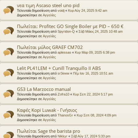
νεα τιμη Ascaso steel uno pid
Τελευταία δημοσίευση από
voidj
«
Κυρ Αύγ 24, 2025 9:42 am
Δημοσιεύτηκε σε
Αγγελίες
Πωλείται: Profitec GO Single Boiler με PID – 650 €
Τελευταία δημοσίευση από
Spyridon-Q
«
Σάβ Μάιος 24, 2025 10:48 am
Δημοσιεύτηκε σε
Αγγελίες
Πωλείται μύλος GRAEF CM702
Τελευταία δημοσίευση από
aplessas
«
Κυρ Μαρ 09, 2025 6:38 pm
Δημοσιεύτηκε σε
Αγγελίες
Lelit PL41LEM + Cunill Tranquillo II ABS
Τελευταία δημοσίευση από
sr3eww
«
Πέμ Ιαν 16, 2025 10:51 am
Δημοσιεύτηκε σε
Αγγελίες
GS3 La Marzocco manual
Τελευταία δημοσίευση από
Zofra10
«
Κυρ Σεπ 22, 2024 5:17 pm
Δημοσιεύτηκε σε
Αγγελίες
Καφές Kopi Luwak - Γνήσιος
Τελευταία δημοσίευση από
ThanosGr
«
Κυρ Σεπ 08, 2024 4:09 pm
Δημοσιεύτηκε σε
Αγγελίες
Πωλείται Sage the barista pro
Τελευταία δημοσίευση από
Nikkyr
«
Σάβ Αύγ 17, 2024 5:33 pm