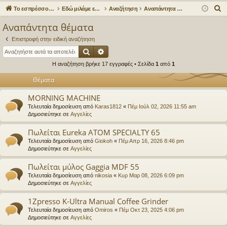
γο
Συ
δε
ρα
Α
Το εσπρέσσο στα ηλεκτρονικά!
Εδώ μιλάμε ελεύθερα για τον καφέ!
Αναζήτηση
Αναπάντητα θέματα
ρε
ζη
ση
φ
ν
Αναπάντητα θέματα
α
ς
τή
ή
Επιστροφή στην ειδική αναζήτηση
ζ
συ
σε
Αναζήτηση
Ειδική αναζήτηση
ή
Η αναζήτηση βρήκε 17 εγγραφές • Σελίδα
1
από
1
νδ
ις
τ
η
Θέματα
έσ
σ
εις
MORNING MACHINE
η
Τελευταία δημοσίευση από
Karas1812
«
Πέμ Ιούλ 02, 2026 11:55 am
Δημοσιεύτηκε σε
Αγγελίες
Πωλείται Eureka ATOM SPECIALTY 65
Τελευταία δημοσίευση από
Giokoh
«
Πέμ Απρ 16, 2026 8:46 pm
Δημοσιεύτηκε σε
Αγγελίες
Πωλείται μύλος Gaggia MDF 55
Τελευταία δημοσίευση από
nikosia
«
Κυρ Μαρ 08, 2026 6:09 pm
Δημοσιεύτηκε σε
Αγγελίες
1Zpresso K-Ultra Manual Coffee Grinder
Τελευταία δημοσίευση από
Omiros
«
Πέμ Οκτ 23, 2025 4:06 pm
Δημοσιεύτηκε σε
Αγγελίες