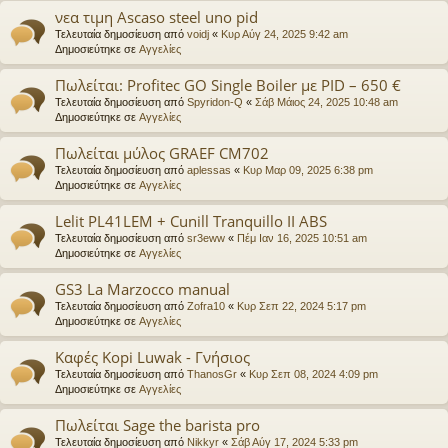
νεα τιμη Ascaso steel uno pid
Τελευταία δημοσίευση από
voidj
«
Κυρ Αύγ 24, 2025 9:42 am
Δημοσιεύτηκε σε
Αγγελίες
Πωλείται: Profitec GO Single Boiler με PID – 650 €
Τελευταία δημοσίευση από
Spyridon-Q
«
Σάβ Μάιος 24, 2025 10:48 am
Δημοσιεύτηκε σε
Αγγελίες
Πωλείται μύλος GRAEF CM702
Τελευταία δημοσίευση από
aplessas
«
Κυρ Μαρ 09, 2025 6:38 pm
Δημοσιεύτηκε σε
Αγγελίες
Lelit PL41LEM + Cunill Tranquillo II ABS
Τελευταία δημοσίευση από
sr3eww
«
Πέμ Ιαν 16, 2025 10:51 am
Δημοσιεύτηκε σε
Αγγελίες
GS3 La Marzocco manual
Τελευταία δημοσίευση από
Zofra10
«
Κυρ Σεπ 22, 2024 5:17 pm
Δημοσιεύτηκε σε
Αγγελίες
Καφές Kopi Luwak - Γνήσιος
Τελευταία δημοσίευση από
ThanosGr
«
Κυρ Σεπ 08, 2024 4:09 pm
Δημοσιεύτηκε σε
Αγγελίες
Πωλείται Sage the barista pro
Τελευταία δημοσίευση από
Nikkyr
«
Σάβ Αύγ 17, 2024 5:33 pm