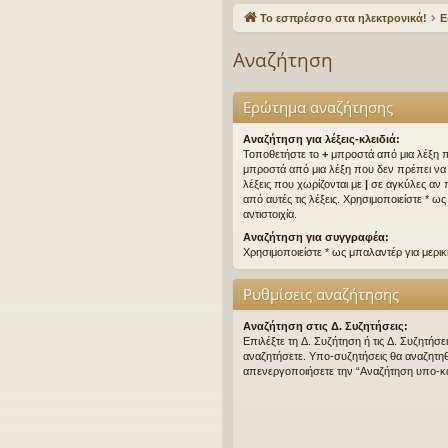
γο
Το εσπρέσσο στα ηλεκτρονικά!
Ε
ρε
Αναζήτηση
ς
συ
Ερώτημα αναζήτησης
νδ
Αναζήτηση για λέξεις-κλειδιά:
Τοποθετήστε το
+
μπροστά από μια λέξη π
έσ
μπροστά από μια λέξη που δεν πρέπει να β
λέξεις που χωρίζονται με
|
σε αγκύλες αν π
εις
από αυτές τις λέξεις. Χρησιμοποιείστε * ω
αντιστοιχία.
Αναζήτηση για συγγραφέα:
Χρησιμοποιείστε * ως μπαλαντέρ για μερική
Ρυθμίσεις αναζήτησης
Αναζήτηση στις Δ. Συζητήσεις:
Επιλέξτε τη Δ. Συζήτηση ή τις Δ. Συζητήσει
αναζητήσετε. Υπο-συζητήσεις θα αναζητη
απενεργοποιήσετε την “Αναζήτηση υπο-κ