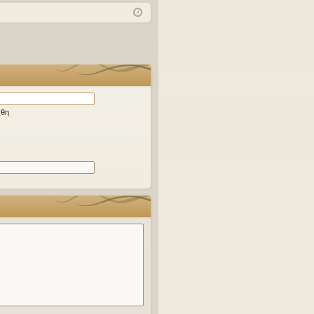
χν
δε
ρα
ές
ση
φ
ερ
ή
ωτ
ήσ
εις
χθη