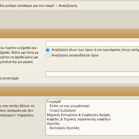
δώ μιλάμε ελεύθερα για τον καφέ!
Αναζήτηση
ου πρέπει να βρεθεί και
-
Αναζήτηση όλων των όρων ή του ερωτήματος όπως εισή
ρεθεί. Βάλτε μια λίστα με
Αναζήτηση οποιουδήποτε όρου
ρέπει να βρεθεί μόνο μια
ς μπαλαντέρ για μερική
 αντιστοιχία.
ς στις οποίες θέλετε να
θούν αυτόματα εάν δεν
ατηγοριών“ παρακάτω.