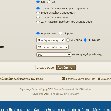
Ναι
Όχι
Τίτλους θεμάτων και κείμενο μηνύματος
Μόνο σε κείμενο μηνύματος
Τίτλους θεμάτων μόνο
Στην πρώτη δημοσίευση του θέματος μόνο
Δημοσιεύσεις
Θέματα
Αύξουσα
Φθίνουσα
από:
χαρακτήρες δημοσίευσης
δώ μιλάμε ελεύθερα για τον καφέ!
Επικοινωνήστε μαζί μας
Διαγραφ
Δημιουργήθηκε από
phpBB
® Forum Software © phpBB Limited
Style από
Arty
- phpBB 3.3 από MrGaby
Ελληνική μετάφραση από το
phpbbgr.com
Απόρρητο
|
Όροι
ι ότι θα έχετε την καλύτερη δυνατή εμπειρία χρήσης.
Μάθετε πε