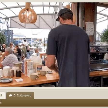
ά!
Δ. Συζητήσεις
ή