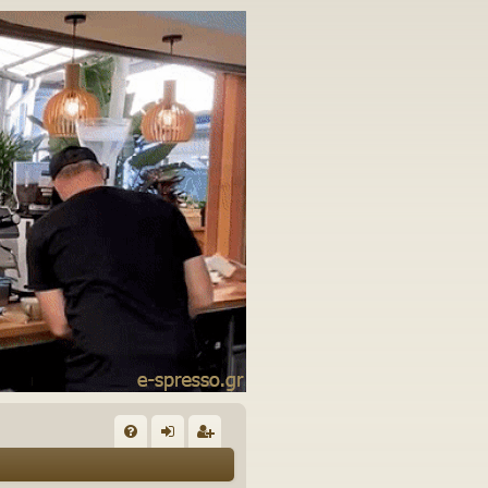
Γ
Συ
ύν
γγ