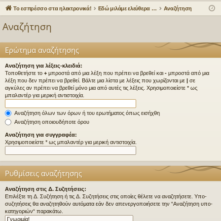
γο
Συ
δε
ρα
Το εσπρέσσο στα ηλεκτρονικά!
Εδώ μιλάμε ελεύθερα για τον καφέ!
Αναζήτηση
ρε
ζη
ση
φ
Αναζήτηση
ς
τή
ή
συ
σε
Ερώτημα αναζήτησης
νδ
ις
Αναζήτηση για λέξεις-κλειδιά:
Τοποθετήστε το
+
μπροστά από μια λέξη που πρέπει να βρεθεί και
-
μπροστά από μια
έσ
λέξη που δεν πρέπει να βρεθεί. Βάλτε μια λίστα με λέξεις που χωρίζονται με
|
σε
αγκύλες αν πρέπει να βρεθεί μόνο μια από αυτές τις λέξεις. Χρησιμοποιείστε * ως
εις
μπαλαντέρ για μερική αντιστοιχία.
Αναζήτηση όλων των όρων ή του ερωτήματος όπως εισήχθη
Αναζήτηση οποιουδήποτε όρου
Αναζήτηση για συγγραφέα:
Χρησιμοποιείστε * ως μπαλαντέρ για μερική αντιστοιχία.
Ρυθμίσεις αναζήτησης
Αναζήτηση στις Δ. Συζητήσεις:
Επιλέξτε τη Δ. Συζήτηση ή τις Δ. Συζητήσεις στις οποίες θέλετε να αναζητήσετε. Υπο-
συζητήσεις θα αναζητηθούν αυτόματα εάν δεν απενεργοποιήσετε την “Αναζήτηση υπο-
κατηγοριών“ παρακάτω.