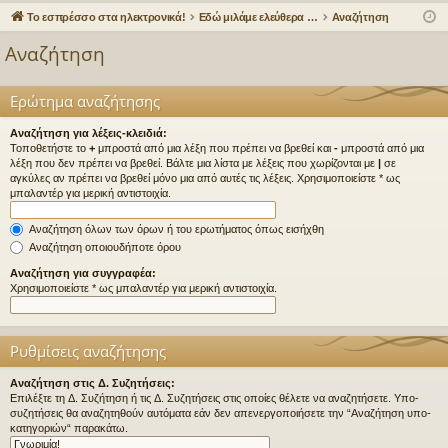
γο
Συ
δε
ρα
Το εσπρέσσο στα ηλεκτρονικά!
Εδώ μιλάμε ελεύθερα για τον καφέ!
Αναζήτηση
ρε
ζη
ση
φ
Αναζήτηση
ς
τή
ή
συ
σε
Ερώτημα αναζήτησης
νδ
ις
Αναζήτηση για λέξεις-κλειδιά:
Τοποθετήστε το
+
μπροστά από μια λέξη που πρέπει να βρεθεί και
-
μπροστά από μια
έσ
λέξη που δεν πρέπει να βρεθεί. Βάλτε μια λίστα με λέξεις που χωρίζονται με
|
σε
αγκύλες αν πρέπει να βρεθεί μόνο μια από αυτές τις λέξεις. Χρησιμοποιείστε * ως
εις
μπαλαντέρ για μερική αντιστοιχία.
Αναζήτηση όλων των όρων ή του ερωτήματος όπως εισήχθη
Αναζήτηση οποιουδήποτε όρου
Αναζήτηση για συγγραφέα:
Χρησιμοποιείστε * ως μπαλαντέρ για μερική αντιστοιχία.
Ρυθμίσεις αναζήτησης
Αναζήτηση στις Δ. Συζητήσεις:
Επιλέξτε τη Δ. Συζήτηση ή τις Δ. Συζητήσεις στις οποίες θέλετε να αναζητήσετε. Υπο-
συζητήσεις θα αναζητηθούν αυτόματα εάν δεν απενεργοποιήσετε την “Αναζήτηση υπο-
κατηγοριών“ παρακάτω.