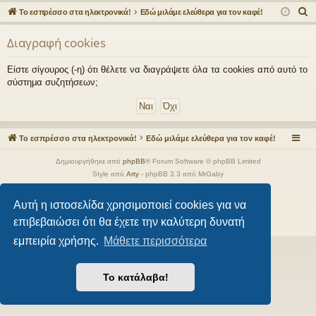
γο
Συ
δε
ρα
Α
Το εσπρέσσο στα ηλεκτρονικά!
Εδώ μιλάμε ελεύθερα για τον καφέ!
ρε
ζη
ση
φ
ν
Διαγραφή cookies
α
ς
τή
ή
ζ
συ
σε
Είστε σίγουρος (-η) ότι θέλετε να διαγράψετε όλα τα cookies από αυτό το
ή
σύστημα συζητήσεων;
νδ
ις
τ
η
έσ
σ
εις
η
Το εσπρέσσο στα ηλεκτρονικά!
Εδώ μιλάμε ελεύθερα για τον καφέ!
Δημιουργήθηκε από
phpBB
® Forum Software © phpBB Limited
Style από
Arty
- phpBB 3.3 από MrGaby
Ελληνική μετάφραση από το
phpbbgr.com
Αυτή η ιστοσελίδα χρησιμοποιεί cookies για να
Απόρρητο
|
Όροι
επιβεβαιώσει ότι θα έχετε την καλύτερη δυνατή
εμπειρία χρήσης.
Μάθετε περισσότερα
Το κατάλαβα!