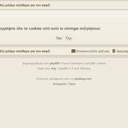
δώ μιλάμε ελεύθερα για τον καφέ!
 διαγράψετε όλα τα cookies από αυτό το σύστημα συζητήσεων;
δώ μιλάμε ελεύθερα για τον καφέ!
Επικοινωνήστε μαζί μας
Διαγραφ
Δημιουργήθηκε από
phpBB
® Forum Software © phpBB Limited
Style από
Arty
- phpBB 3.3 από MrGaby
Ελληνική μετάφραση από το
phpbbgr.com
Απόρρητο
|
Όροι