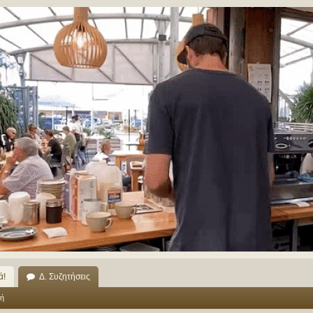
ά!
Δ. Συζητήσεις
ή