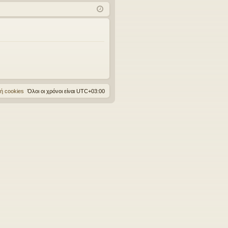
χν
δε
ρα
ές
ση
φ
ερ
ή
ωτ
ήσ
εις
ή cookies
Όλοι οι χρόνοι είναι
UTC+03:00