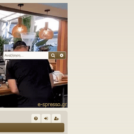
Αναζήτηση
Ειδική αναζήτηση
Γ
Συ
ύν
γγ