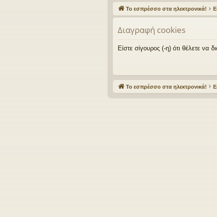
γο
Το εσπρέσσο στα ηλεκτρονικά!
Ε
ρε
Διαγραφή cookies
ς
συ
Είστε σίγουρος (-η) ότι θέλετε να
νδ
έσ
Το εσπρέσσο στα ηλεκτρονικά!
Ε
εις