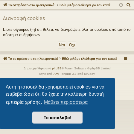
γο
Συ
δε
ρα
Α
Το εσπρέσσο στα ηλεκτρονικά!
Εδώ μιλάμε ελεύθερα για τον καφέ!
ρε
ζη
ση
φ
ν
Διαγραφή cookies
α
ς
τή
ή
ζ
συ
σε
Είστε σίγουρος (-η) ότι θέλετε να διαγράψετε όλα τα cookies από αυτό το
ή
σύστημα συζητήσεων;
νδ
ις
τ
η
έσ
σ
εις
η
Το εσπρέσσο στα ηλεκτρονικά!
Εδώ μιλάμε ελεύθερα για τον καφέ!
Δημιουργήθηκε από
phpBB
® Forum Software © phpBB Limited
Style από
Arty
- phpBB 3.3 από MrGaby
Ελληνική μετάφραση από το
phpbbgr.com
Αυτή η ιστοσελίδα χρησιμοποιεί cookies για να
Απόρρητο
|
Όροι
επιβεβαιώσει ότι θα έχετε την καλύτερη δυνατή
εμπειρία χρήσης.
Μάθετε περισσότερα
Το κατάλαβα!