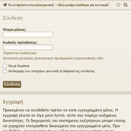
γο
Συ
δε
ρα
Α
Το εσπρέσσο στα ηλεκτρονικά!
Εδώ μιλάμε ελεύθερα για τον καφέ!
ρε
ζη
ση
φ
ν
Σύνδεση
α
ς
τή
ή
ζ
συ
σε
Όνομα μέλους:
ή
νδ
ις
τ
Κωδικός πρόσβασης:
η
έσ
σ
Ξέχασα τον κωδικό μου
εις
η
Αποστολή μηνύματος ηλεκτρονικού ταχυδρομείου ενεργοποίησης πάλι
Να με θυμάσαι
Απόκρυψη των στοιχείων μου κατά τη διάρκεια της σύνδεσης
Εγγραφή
Προκειμένου να συνδεθείτε πρέπει να είστε εγγεγραμμένο μέλος. Η
εγγραφή γίνεται σε λίγα μόνο λεπτά, αλλά σας παρέχει αυξημένες
δυνατότητες. Οι διαχειριστές του συστήματος συζητήσεων μπορεί επίσης
να χορηγούν επιπρόσθετα δικαιώματα στα εγγεγραμμένα μέλη. Πριν