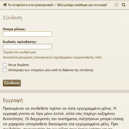
γο
Συ
δε
ρα
Α
Το εσπρέσσο στα ηλεκτρονικά!
Εδώ μιλάμε ελεύθερα για τον καφέ!
ρε
ζη
ση
φ
ν
Σύνδεση
α
ς
τή
ή
ζ
συ
σε
Όνομα μέλους:
ή
νδ
ις
τ
Κωδικός πρόσβασης:
η
έσ
σ
Ξέχασα τον κωδικό μου
εις
η
Αποστολή μηνύματος ηλεκτρονικού ταχυδρομείου ενεργοποίησης πάλι
Να με θυμάσαι
Απόκρυψη των στοιχείων μου κατά τη διάρκεια της σύνδεσης
Εγγραφή
Προκειμένου να συνδεθείτε πρέπει να είστε εγγεγραμμένο μέλος. Η
εγγραφή γίνεται σε λίγα μόνο λεπτά, αλλά σας παρέχει αυξημένες
δυνατότητες. Οι διαχειριστές του συστήματος συζητήσεων μπορεί επίσης
να χορηγούν επιπρόσθετα δικαιώματα στα εγγεγραμμένα μέλη. Πριν