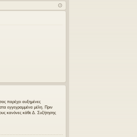
χν
δε
ρα
ές
ση
φ
ερ
ή
ωτ
ήσ
εις
 σας παρέχει αυξημένες
 στα εγγεγραμμένα μέλη. Πριν
 τους κανόνες κάθε Δ. Συζήτησης