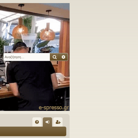
Αναζήτηση
Ειδική αναζήτηση
Γ
Συ
ύν
γγ