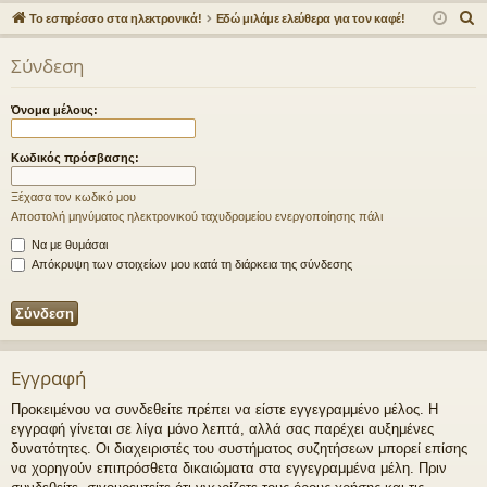
γο
Συ
δε
ρα
Α
Το εσπρέσσο στα ηλεκτρονικά!
Εδώ μιλάμε ελεύθερα για τον καφέ!
ρε
ζη
ση
φ
ν
Σύνδεση
α
ς
τή
ή
ζ
συ
σε
Όνομα μέλους:
ή
νδ
ις
τ
Κωδικός πρόσβασης:
η
έσ
σ
Ξέχασα τον κωδικό μου
εις
η
Αποστολή μηνύματος ηλεκτρονικού ταχυδρομείου ενεργοποίησης πάλι
Να με θυμάσαι
Απόκρυψη των στοιχείων μου κατά τη διάρκεια της σύνδεσης
Εγγραφή
Προκειμένου να συνδεθείτε πρέπει να είστε εγγεγραμμένο μέλος. Η
εγγραφή γίνεται σε λίγα μόνο λεπτά, αλλά σας παρέχει αυξημένες
δυνατότητες. Οι διαχειριστές του συστήματος συζητήσεων μπορεί επίσης
να χορηγούν επιπρόσθετα δικαιώματα στα εγγεγραμμένα μέλη. Πριν