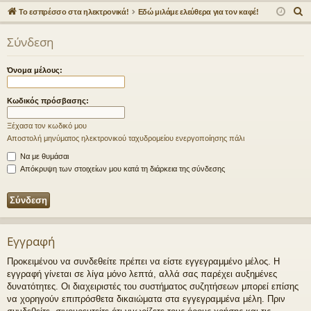
γο
Συ
δε
ρα
Α
Το εσπρέσσο στα ηλεκτρονικά!
Εδώ μιλάμε ελεύθερα για τον καφέ!
ρε
ζη
ση
φ
ν
Σύνδεση
α
ς
τή
ή
ζ
συ
σε
Όνομα μέλους:
ή
νδ
ις
τ
Κωδικός πρόσβασης:
η
έσ
σ
Ξέχασα τον κωδικό μου
εις
η
Αποστολή μηνύματος ηλεκτρονικού ταχυδρομείου ενεργοποίησης πάλι
Να με θυμάσαι
Απόκρυψη των στοιχείων μου κατά τη διάρκεια της σύνδεσης
Εγγραφή
Προκειμένου να συνδεθείτε πρέπει να είστε εγγεγραμμένο μέλος. Η
εγγραφή γίνεται σε λίγα μόνο λεπτά, αλλά σας παρέχει αυξημένες
δυνατότητες. Οι διαχειριστές του συστήματος συζητήσεων μπορεί επίσης
να χορηγούν επιπρόσθετα δικαιώματα στα εγγεγραμμένα μέλη. Πριν