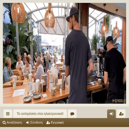
Το εσπρέσσο στα ηλεκτρονικά!
ρή
.
ύν
γγ
Αναζήτηση
Σύνδεση
Εγγραφή