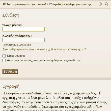
γο
Συ
δε
ρα
Α
Το εσπρέσσο στα ηλεκτρονικά!
Εδώ μιλάμε ελεύθερα για τον καφέ!
ρε
ζη
ση
φ
ν
Σύνδεση
α
ς
τή
ή
ζ
συ
σε
Όνομα μέλους:
ή
νδ
ις
τ
Κωδικός πρόσβασης:
η
έσ
σ
Ξέχασα τον κωδικό μου
εις
η
Αποστολή μηνύματος ηλεκτρονικού ταχυδρομείου ενεργοποίησης πάλι
Να με θυμάσαι
Απόκρυψη των στοιχείων μου κατά τη διάρκεια της σύνδεσης
Εγγραφή
Προκειμένου να συνδεθείτε πρέπει να είστε εγγεγραμμένο μέλος. Η
εγγραφή γίνεται σε λίγα μόνο λεπτά, αλλά σας παρέχει αυξημένες
δυνατότητες. Οι διαχειριστές του συστήματος συζητήσεων μπορεί επίσης
να χορηγούν επιπρόσθετα δικαιώματα στα εγγεγραμμένα μέλη. Πριν