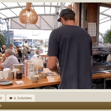
ά!
Δ. Συζητήσεις
ή