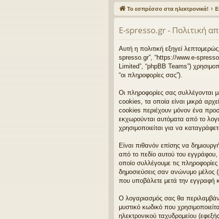
γο
Το εσπρέσσο στα ηλεκτρονικά!
Ε
ρε
E-spresso.gr - Πολιτική 
ς
συ
Αυτή η πολιτική εξηγεί λεπτομερώς π
spresso.gr”, “https://www.e-spress
νδ
Limited”, “phpBB Teams”) χρησιμο
“οι πληροφορίες σας”).
έσ
εις
Οι πληροφορίες σας συλλέγονται μ
cookies, τα οποία είναι μικρά αρ
cookies περιέχουν μόνον ένα προσδ
εκχωρούνται αυτόματα από το λογισ
χρησιμοποιείται για να καταγράφετ
Είναι πιθανόν επίσης να δημιουργή
από το πεδίο αυτού του εγγράφου, 
οποίο συλλέγουμε τις πληροφορίες 
δημοσιεύσεις σαν ανώνυμο μέλος (ε
που υποβάλετε μετά την εγγραφή κα
Ο λογαριασμός σας θα περιλαμβάνε
μυστικό κωδικό που χρησιμοποιείτα
ηλεκτρονικού ταχυδρομείου (εφεξής