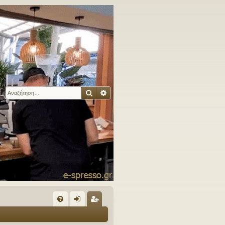
Αναζήτηση
Ειδική αναζήτηση
Γ
Συ
ύν
γγ