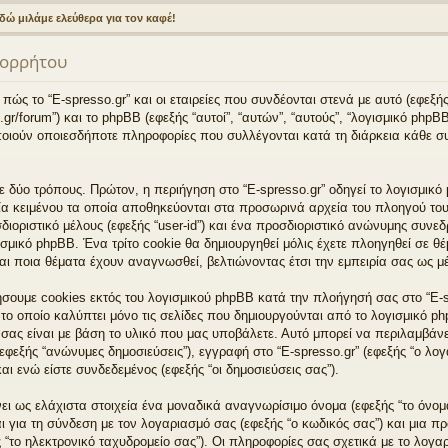
δώ μιλάμε ελεύθερα για τον καφέ!
απορρήτου
ώς το “E-spresso.gr” και οι εταιρείες που συνδέονται στενά με αυτό (εφεξής “ε
o.gr/forum”) και το phpBB (εφεξής “αυτοί”, “αυτών”, “αυτούς”, “λογισμικό ph
ποιούν οποιεσδήποτε πληροφορίες που συλλέγονται κατά τη διάρκεια κάθε σ
ε δύο τρόπους. Πρώτον, η περιήγηση στο “E-spresso.gr” οδηγεί το λογισμικ
χεία κειμένου τα οποία αποθηκεύονται στα προσωρινά αρχεία του πλοηγού τ
ιοριστικό μέλους (εφεξής “user-id”) και ένα προσδιοριστικό ανώνυμης συνεδρ
μικό phpBB. Ένα τρίτο cookie θα δημιουργηθεί μόλις έχετε πλοηγηθεί σε θέ
αι ποια θέματα έχουν αναγνωσθεί, βελτιώνοντας έτσι την εμπειρία σας ως μ
σουμε cookies εκτός του λογισμικού phpBB κατά την πλοήγησή σας στο “E-sp
το οποίο καλύπτει μόνο τις σελίδες που δημιουργούνται από το λογισμικό p
σας είναι με βάση το υλικό που μας υποβάλετε. Αυτό μπορεί να περιλαμβάνει
φεξής “ανώνυμες δημοσιεύσεις”), εγγραφή στο “E-spresso.gr” (εφεξής “ο λογ
ι ενώ είστε συνδεδεμένος (εφεξής “οι δημοσιεύσεις σας”).
ι ως ελάχιστα στοιχεία ένα μοναδικά αναγνωρίσιμο όνομα (εφεξής “το όνομ
ι για τη σύνδεση με τον λογαριασμό σας (εφεξής “ο κωδικός σας”) και μια 
 “το ηλεκτρονικό ταχυδρομείο σας”). Οι πληροφορίες σας σχετικά με το λογα