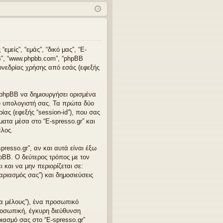
χν
δε
ρα
ές
ση
φ
ερ
ή
ωτ
μείς”, “εμάς”, “δικό μας”, “E-
pBB”, “www.phpbb.com”, “phpBB
ήσ
υνεδρίας χρήσης από εσάς (εφεξής
εις
ό phpBB να δημιουργήσει ορισμένα
ου υπολογιστή σας. Τα πρώτα δύο
ίας (εφεξής “session-id”), που σας
ματα μέσα στο “E-spresso.gr” και
έλος.
resso.gr”, αν και αυτά είναι έξω
hpBB. Ο δεύτερος τρόπος με τον
 και να μην περιορίζεται σε:
αριασμός σας”) και δημοσιεύσεις
α μέλους”), ένα προσωπικό
προσωπική, έγκυρη διεύθυνση
ριασμό σας στο “E-spresso.gr”