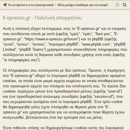
γο
Συ
δε
ρα
Α
Το εσπρέσσο στα ηλεκτρονικά!
Εδώ μιλάμε ελεύθερα για τον καφέ!
ρε
ζη
ση
φ
ν
E-spresso.gr - Πολιτική απορρήτου
α
ς
τή
ή
ζ
συ
σε
Αυτή η πολιτική εξηγεί λεπτομερώς πώς το “E-spresso.gr” και οι εταιρείες
ή
που συνδέονται στενά με αυτό (εφεξής “εμείς”, “εμάς”, “δικό μας”, “E-
νδ
ις
τ
spresso.gr”, “https://www.e-spresso.gr/forum”) και το phpBB (εφεξής
η
“αυτοί”, “αυτών”, “αυτούς”, “λογισμικό phpBB”, “www.phpbb.com”, “phpBB
έσ
Limited”, “phpBB Teams”) χρησιμοποιούν οποιεσδήποτε πληροφορίες που
σ
εις
συλλέγονται κατά τη διάρκεια κάθε συνεδρίας χρήσης από εσάς (εφεξής
η
“οι πληροφορίες σας”).
Οι πληροφορίες σας συλλέγονται με δύο τρόπους. Πρώτον, η περιήγηση
στο “E-spresso.gr” οδηγεί το λογισμικό phpBB να δημιουργήσει ορισμένα
cookies, τα οποία είναι μικρά αρχεία κειμένου τα οποία αποθηκεύονται
στα προσωρινά αρχεία του πλοηγού του υπολογιστή σας. Τα πρώτα δύο
cookies περιέχουν μόνον ένα προσδιοριστικό μέλους (εφεξής “user-id”)
και ένα προσδιοριστικό ανώνυμης συνεδρίας (εφεξής “session-id”), που
σας εκχωρούνται αυτόματα από το λογισμικό phpBB. Ένα τρίτο cookie
θα δημιουργηθεί μόλις έχετε πλοηγηθεί σε θέματα μέσα στο “E-
spresso.gr” και χρησιμοποιείται για να καταγράφεται ποια θέματα έχουν
αναγνωσθεί, βελτιώνοντας έτσι την εμπειρία σας ως μέλος.
Είναι πιθανόν επίσης να δημιουργήσουμε cookies εκτός του λογισμικού