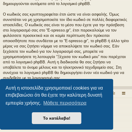
δημιουργούνται αυτόματα από το λογισμικό phpBB.
Ο κωδικός σας κρυπτογραφείται έτσι ώστε να είναι ασφαλής. Όμως
συνιστάται να μη χρησιμοποιείτε τον ίδιο κωδικό σε πολλές διαφορετικές
ιστοσελίδες. Ο κωδικός σας είναι το μέσο που έχετε για την πρόσβαση
στο λογαριασμό σας στο “E-spresso.gr”, έτσι παρακαλούμε να τον
φυλάσσετε προσεκτικά και σε καμία περίπτωση δεν πρόκειται
οποιοσδήποτε που συνδέεται με το “E-spresso.gr”, το phpBB ή άλλο τρίτο
μέρος να σας ζητήσει νόμιμα να αποκαλύψετε τον κωδικό σας. Εάν
ξεχάσετε τον κωδικό για τον λογαριασμό σας, μπορείτε να
χρησιμοποιήσετε τη λειτουργία “Ξέχασα τον κωδικό μου” που παρέχεται
από το λογισμικό phpBB. Αυτή η διαδικασία θα σας ζητήσει να
υποβάλετε το όνομα μέλους και το ηλεκτρονικό ταχυδρομείο σας. Στη
συνέχεια το λογισμικό phpBB θα δημιουργήσει έναν νέο κωδικό για να
συνδεθείτε με το λογαριασμό σας.
Αυτή η ιστοσελίδα χρησιμοποιεί cookies για να
Το εσπρέσσο στα ηλεκτρονικά!
Εδώ μιλάμε ελεύθερα για τον καφέ!
επιβεβαιώσει ότι θα έχετε την καλύτερη δυνατή
εμπειρία χρήσης.
Μάθετε περισσότερα
Δημιουργήθηκε από
phpBB
® Forum Software © phpBB Limited
Style από
Arty
- phpBB 3.3 από MrGaby
Το κατάλαβα!
Ελληνική μετάφραση από το
phpbbgr.com
Απόρρητο
|
Όροι