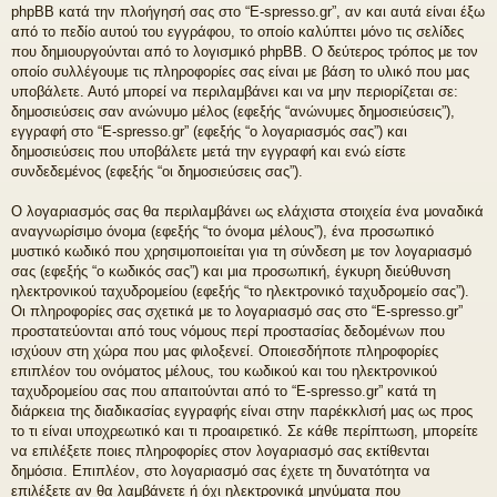
phpBB κατά την πλοήγησή σας στο “E-spresso.gr”, αν και αυτά είναι έξω
από το πεδίο αυτού του εγγράφου, το οποίο καλύπτει μόνο τις σελίδες
που δημιουργούνται από το λογισμικό phpBB. Ο δεύτερος τρόπος με τον
οποίο συλλέγουμε τις πληροφορίες σας είναι με βάση το υλικό που μας
υποβάλετε. Αυτό μπορεί να περιλαμβάνει και να μην περιορίζεται σε:
δημοσιεύσεις σαν ανώνυμο μέλος (εφεξής “ανώνυμες δημοσιεύσεις”),
εγγραφή στο “E-spresso.gr” (εφεξής “ο λογαριασμός σας”) και
δημοσιεύσεις που υποβάλετε μετά την εγγραφή και ενώ είστε
συνδεδεμένος (εφεξής “οι δημοσιεύσεις σας”).
Ο λογαριασμός σας θα περιλαμβάνει ως ελάχιστα στοιχεία ένα μοναδικά
αναγνωρίσιμο όνομα (εφεξής “το όνομα μέλους”), ένα προσωπικό
μυστικό κωδικό που χρησιμοποιείται για τη σύνδεση με τον λογαριασμό
σας (εφεξής “ο κωδικός σας”) και μια προσωπική, έγκυρη διεύθυνση
ηλεκτρονικού ταχυδρομείου (εφεξής “το ηλεκτρονικό ταχυδρομείο σας”).
Οι πληροφορίες σας σχετικά με το λογαριασμό σας στο “E-spresso.gr”
προστατεύονται από τους νόμους περί προστασίας δεδομένων που
ισχύουν στη χώρα που μας φιλοξενεί. Οποιεσδήποτε πληροφορίες
επιπλέον του ονόματος μέλους, του κωδικού και του ηλεκτρονικού
ταχυδρομείου σας που απαιτούνται από το “E-spresso.gr” κατά τη
διάρκεια της διαδικασίας εγγραφής είναι στην παρέκκλισή μας ως προς
το τι είναι υποχρεωτικό και τι προαιρετικό. Σε κάθε περίπτωση, μπορείτε
να επιλέξετε ποιες πληροφορίες στον λογαριασμό σας εκτίθενται
δημόσια. Επιπλέον, στο λογαριασμό σας έχετε τη δυνατότητα να
επιλέξετε αν θα λαμβάνετε ή όχι ηλεκτρονικά μηνύματα που