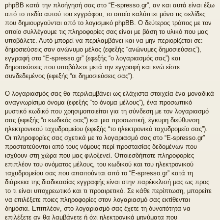
phpBB κατά την πλοήγησή σας στο “E-spresso.gr”, αν και αυτά είναι έξω
από το πεδίο αυτού του εγγράφου, το οποίο καλύπτει μόνο τις σελίδες
που δημιουργούνται από το λογισμικό phpBB. Ο δεύτερος τρόπος με τον
οποίο συλλέγουμε τις πληροφορίες σας είναι με βάση το υλικό που μας
υποβάλετε. Αυτό μπορεί να περιλαμβάνει και να μην περιορίζεται σε:
δημοσιεύσεις σαν ανώνυμο μέλος (εφεξής “ανώνυμες δημοσιεύσεις”),
εγγραφή στο “E-spresso.gr” (εφεξής “ο λογαριασμός σας”) και
δημοσιεύσεις που υποβάλετε μετά την εγγραφή και ενώ είστε
συνδεδεμένος (εφεξής “οι δημοσιεύσεις σας”).
Ο λογαριασμός σας θα περιλαμβάνει ως ελάχιστα στοιχεία ένα μοναδικά
αναγνωρίσιμο όνομα (εφεξής “το όνομα μέλους”), ένα προσωπικό
μυστικό κωδικό που χρησιμοποιείται για τη σύνδεση με τον λογαριασμό
σας (εφεξής “ο κωδικός σας”) και μια προσωπική, έγκυρη διεύθυνση
ηλεκτρονικού ταχυδρομείου (εφεξής “το ηλεκτρονικό ταχυδρομείο σας”).
Οι πληροφορίες σας σχετικά με το λογαριασμό σας στο “E-spresso.gr”
προστατεύονται από τους νόμους περί προστασίας δεδομένων που
ισχύουν στη χώρα που μας φιλοξενεί. Οποιεσδήποτε πληροφορίες
επιπλέον του ονόματος μέλους, του κωδικού και του ηλεκτρονικού
ταχυδρομείου σας που απαιτούνται από το “E-spresso.gr” κατά τη
διάρκεια της διαδικασίας εγγραφής είναι στην παρέκκλισή μας ως προς
το τι είναι υποχρεωτικό και τι προαιρετικό. Σε κάθε περίπτωση, μπορείτε
να επιλέξετε ποιες πληροφορίες στον λογαριασμό σας εκτίθενται
δημόσια. Επιπλέον, στο λογαριασμό σας έχετε τη δυνατότητα να
επιλέξετε αν θα λαμβάνετε ή όχι ηλεκτρονικά μηνύματα που