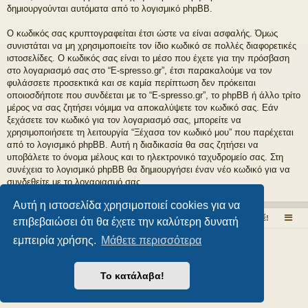
δημιουργούνται αυτόματα από το λογισμικό phpBB.
Ο κωδικός σας κρυπτογραφείται έτσι ώστε να είναι ασφαλής. Όμως
συνιστάται να μη χρησιμοποιείτε τον ίδιο κωδικό σε πολλές διαφορετικές
ιστοσελίδες. Ο κωδικός σας είναι το μέσο που έχετε για την πρόσβαση
στο λογαριασμό σας στο “E-spresso.gr”, έτσι παρακαλούμε να τον
φυλάσσετε προσεκτικά και σε καμία περίπτωση δεν πρόκειται
οποιοσδήποτε που συνδέεται με το “E-spresso.gr”, το phpBB ή άλλο τρίτο
μέρος να σας ζητήσει νόμιμα να αποκαλύψετε τον κωδικό σας. Εάν
ξεχάσετε τον κωδικό για τον λογαριασμό σας, μπορείτε να
χρησιμοποιήσετε τη λειτουργία “Ξέχασα τον κωδικό μου” που παρέχεται
από το λογισμικό phpBB. Αυτή η διαδικασία θα σας ζητήσει να
υποβάλετε το όνομα μέλους και το ηλεκτρονικό ταχυδρομείο σας. Στη
συνέχεια το λογισμικό phpBB θα δημιουργήσει έναν νέο κωδικό για να
συνδεθείτε με το λογαριασμό σας.
Αυτή η ιστοσελίδα χρησιμοποιεί cookies για να
Το εσπρέσσο στα ηλεκτρονικά!
Εδώ μιλάμε ελεύθερα για τον καφέ!
επιβεβαιώσει ότι θα έχετε την καλύτερη δυνατή
εμπειρία χρήσης.
Μάθετε περισσότερα
Δημιουργήθηκε από
phpBB
® Forum Software © phpBB Limited
Style από
Arty
- phpBB 3.3 από MrGaby
Το κατάλαβα!
Ελληνική μετάφραση από το
phpbbgr.com
Απόρρητο
|
Όροι