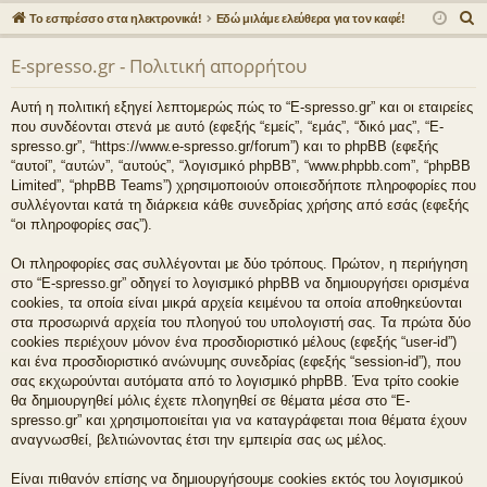
γο
Συ
δε
ρα
Α
Το εσπρέσσο στα ηλεκτρονικά!
Εδώ μιλάμε ελεύθερα για τον καφέ!
ρε
ζη
ση
φ
ν
E-spresso.gr - Πολιτική απορρήτου
α
ς
τή
ή
ζ
συ
σε
Αυτή η πολιτική εξηγεί λεπτομερώς πώς το “E-spresso.gr” και οι εταιρείες
ή
που συνδέονται στενά με αυτό (εφεξής “εμείς”, “εμάς”, “δικό μας”, “E-
νδ
ις
τ
spresso.gr”, “https://www.e-spresso.gr/forum”) και το phpBB (εφεξής
η
“αυτοί”, “αυτών”, “αυτούς”, “λογισμικό phpBB”, “www.phpbb.com”, “phpBB
έσ
Limited”, “phpBB Teams”) χρησιμοποιούν οποιεσδήποτε πληροφορίες που
σ
εις
συλλέγονται κατά τη διάρκεια κάθε συνεδρίας χρήσης από εσάς (εφεξής
η
“οι πληροφορίες σας”).
Οι πληροφορίες σας συλλέγονται με δύο τρόπους. Πρώτον, η περιήγηση
στο “E-spresso.gr” οδηγεί το λογισμικό phpBB να δημιουργήσει ορισμένα
cookies, τα οποία είναι μικρά αρχεία κειμένου τα οποία αποθηκεύονται
στα προσωρινά αρχεία του πλοηγού του υπολογιστή σας. Τα πρώτα δύο
cookies περιέχουν μόνον ένα προσδιοριστικό μέλους (εφεξής “user-id”)
και ένα προσδιοριστικό ανώνυμης συνεδρίας (εφεξής “session-id”), που
σας εκχωρούνται αυτόματα από το λογισμικό phpBB. Ένα τρίτο cookie
θα δημιουργηθεί μόλις έχετε πλοηγηθεί σε θέματα μέσα στο “E-
spresso.gr” και χρησιμοποιείται για να καταγράφεται ποια θέματα έχουν
αναγνωσθεί, βελτιώνοντας έτσι την εμπειρία σας ως μέλος.
Είναι πιθανόν επίσης να δημιουργήσουμε cookies εκτός του λογισμικού