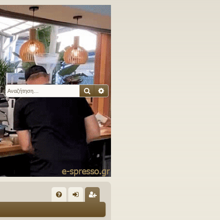
Αναζήτηση
Ειδική αναζήτηση
Γ
Συ
ύν
γγ