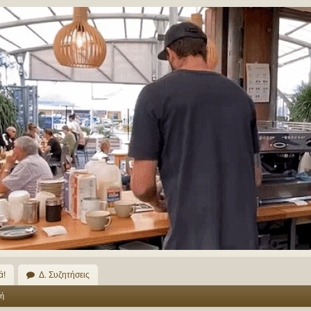
ά!
Δ. Συζητήσεις
ή