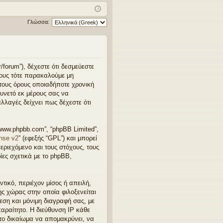
χν
δε
ρα
ές
ση
φ
Γλώσσα:
ερ
ή
ωτ
ήσ
r/forum”), δέχεστε ότι δεσμεύεστε
ρους τότε παρακαλούμε μη
εις
 τους όρους οποιαδήποτε χρονική
υνετό εκ μέρους σας να
λλαγές δείχνει πως δέχεστε ότι
“www.phpbb.com”, “phpBB Limited”,
nse v2
” (εφεξής “GPL”) και μπορεί
εριεχόμενο και τους στόχους, τους
ες σχετικά με το phpBB,
τικό, περιέχον μίσος ή απειλή,
ης χώρας στην οποία φιλοξενείται
μεση και μόνιμη διαγραφή σας, με
αραίτητο. Η διεύθυνση IP κάθε
 το δικαίωμα να απομακρύνει, να