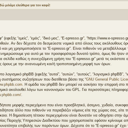
δώ μιλάμε ελεύθερα για τον καφέ!
(εφεξής “εμείς”, “εμάς”, “δικό μας”, “E-spresso.gr”, “https://www.e-spresso.g
θούν. Αν δεν δέχεστε ότι δεσμεύεστε νομικά από όλους τους ακόλουθους ό
 και μη χρησιμοποιήσετε το “E-spresso.gr”. Είναι πιθανόν να μεταβάλλουμε
 ενημερώσουμε για αυτό με τον προσφορότερο δυνατό τρόπο, όμως θα ήταν σ
 σελίδα καθώς η συνεχιζόμενη χρήση του “E-spresso.gr” μετά τις εκάστοτε α
ς όρους με την ανανεωμένη και/ή τροποποιημένη μορφή των όρων.
στο λογισμικό phpBB (εφεξής “αυτοί”, “αυτών”, “αυτούς”, “λογισμικό phpBB”, 
 συστήματος συζητήσεων που διατίθεται βάσει της “
GNU General Public Lice
w.phpbb.com
. Η ομάδα του phpBB δεν μπορεί να ασκήσει την επιρροή στο π
ισμικό ακολουθεί λόγω των κανονισμών του GPL. Για περισσότερες πληροφορί
w.phpbb.com/
.
δήποτε μορφής περιεχόμενο που είναι προσβλητικό, άσεμνο, χυδαίο, συκοφαν
ιδήποτε άλλο που πιθανόν να παραβιάζει νόμους είτε της χώρας σας, είτε τ
 Δίκαιο. Η δημοσίευση τέτοιου περιεχομένου είναι δυνατόν να οδηγήσει στην ά
ίας Παροχής Υπηρεσιών Διαδικτύου που χρησιμοποιείτε εφόσον κρίνουμε απ
υνατότητα επιβολής των παρόντων όρων. Δέχεστε ότι το “E-spresso.gr” έχει