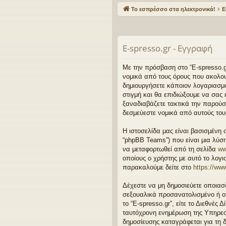
γο
Το εσπρέσσο στα ηλεκτρονικά!
Ε
ρε
ς
E-spresso.gr - Εγγραφή
συ
νδ
Με την πρόσβαση στο “E-spresso.gr” 
νομικά από τους όρους που ακολου
έσ
δημιουργήσετε κάποιον λογαριασμό
στιγμή και θα επιδιώξουμε να σας
εις
ξαναδιαβάζετε τακτικά την παρούσα
δεσμεύεστε νομικά από αυτούς του
Η ιστοσελίδα μας είναι βασισμένη 
“phpBB Teams”) που είναι μια λύση
να μεταφορτωθεί από τη σελίδα
ww
οποίους ο χρήστης με αυτό το λογ
παρακαλούμε δείτε στο
https://ww
Δέχεστε να μη δημοσιεύετε οποιασ
σεξουαλικά προσανατολισμένο ή οτ
το “E-spresso.gr”, είτε το Διεθνές
ταυτόχρονη ενημέρωση της Υπηρεσ
δημοσίευσης καταγράφεται για τη δ