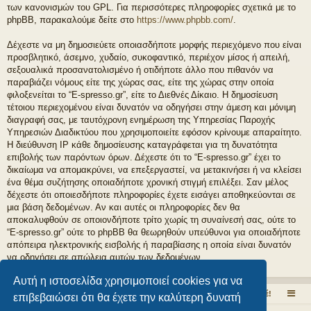
των κανονισμών του GPL. Για περισσότερες πληροφορίες σχετικά με το
phpBB, παρακαλούμε δείτε στο
https://www.phpbb.com/
.
Δέχεστε να μη δημοσιεύετε οποιασδήποτε μορφής περιεχόμενο που είναι
προσβλητικό, άσεμνο, χυδαίο, συκοφαντικό, περιέχον μίσος ή απειλή,
σεξουαλικά προσανατολισμένο ή οτιδήποτε άλλο που πιθανόν να
παραβιάζει νόμους είτε της χώρας σας, είτε της χώρας στην οποία
φιλοξενείται το “E-spresso.gr”, είτε το Διεθνές Δίκαιο. Η δημοσίευση
τέτοιου περιεχομένου είναι δυνατόν να οδηγήσει στην άμεση και μόνιμη
διαγραφή σας, με ταυτόχρονη ενημέρωση της Υπηρεσίας Παροχής
Υπηρεσιών Διαδικτύου που χρησιμοποιείτε εφόσον κρίνουμε απαραίτητο.
Η διεύθυνση IP κάθε δημοσίευσης καταγράφεται για τη δυνατότητα
επιβολής των παρόντων όρων. Δέχεστε ότι το “E-spresso.gr” έχει το
δικαίωμα να απομακρύνει, να επεξεργαστεί, να μετακινήσει ή να κλείσει
ένα θέμα συζήτησης οποιαδήποτε χρονική στιγμή επιλέξει. Σαν μέλος
δέχεστε ότι οποιεσδήποτε πληροφορίες έχετε εισάγει αποθηκεύονται σε
μια βάση δεδομένων. Αν και αυτές οι πληροφορίες δεν θα
αποκαλυφθούν σε οποιονδήποτε τρίτο χωρίς τη συναίνεσή σας, ούτε το
“E-spresso.gr” ούτε το phpBB θα θεωρηθούν υπεύθυνοι για οποιαδήποτε
απόπειρα ηλεκτρονικής εισβολής ή παραβίασης η οποία είναι δυνατόν
να οδηγήσει σε απώλεια αυτών των δεδομένων.
Αυτή η ιστοσελίδα χρησιμοποιεί cookies για να
Το εσπρέσσο στα ηλεκτρονικά!
Εδώ μιλάμε ελεύθερα για τον καφέ!
επιβεβαιώσει ότι θα έχετε την καλύτερη δυνατή