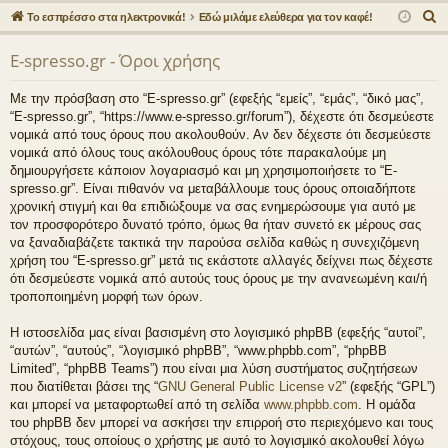
γο
Συ
δε
ρα
Α
Το εσπρέσσο στα ηλεκτρονικά!
Εδώ μιλάμε ελεύθερα για τον καφέ!
ρε
ζη
ση
φ
ν
E-spresso.gr - Όροι χρήσης
α
ς
τή
ή
ζ
συ
σε
Με την πρόσβαση στο “E-spresso.gr” (εφεξής “εμείς”, “εμάς”, “δικό μας”,
ή
“E-spresso.gr”, “https://www.e-spresso.gr/forum”), δέχεστε ότι δεσμεύεστε
νδ
ις
τ
νομικά από τους όρους που ακολουθούν. Αν δεν δέχεστε ότι δεσμεύεστε
η
νομικά από όλους τους ακόλουθους όρους τότε παρακαλούμε μη
έσ
δημιουργήσετε κάποιον λογαριασμό και μη χρησιμοποιήσετε το “E-
σ
εις
spresso.gr”. Είναι πιθανόν να μεταβάλλουμε τους όρους οποιαδήποτε
η
χρονική στιγμή και θα επιδιώξουμε να σας ενημερώσουμε για αυτό με
τον προσφορότερο δυνατό τρόπο, όμως θα ήταν συνετό εκ μέρους σας
να ξαναδιαβάζετε τακτικά την παρούσα σελίδα καθώς η συνεχιζόμενη
χρήση του “E-spresso.gr” μετά τις εκάστοτε αλλαγές δείχνει πως δέχεστε
ότι δεσμεύεστε νομικά από αυτούς τους όρους με την ανανεωμένη και/ή
τροποποιημένη μορφή των όρων.
Η ιστοσελίδα μας είναι βασισμένη στο λογισμικό phpBB (εφεξής “αυτοί”,
“αυτών”, “αυτούς”, “λογισμικό phpBB”, “www.phpbb.com”, “phpBB
Limited”, “phpBB Teams”) που είναι μια λύση συστήματος συζητήσεων
που διατίθεται βάσει της “
GNU General Public License v2
” (εφεξής “GPL”)
και μπορεί να μεταφορτωθεί από τη σελίδα
www.phpbb.com
. Η ομάδα
του phpBB δεν μπορεί να ασκήσει την επιρροή στο περιεχόμενο και τους
στόχους, τους οποίους ο χρήστης με αυτό το λογισμικό ακολουθεί λόγω