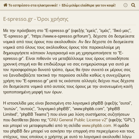
γο
Συ
δε
ρα
Α
Το εσπρέσσο στα ηλεκτρονικά!
Εδώ μιλάμε ελεύθερα για τον καφέ!
ρε
ζη
ση
φ
ν
E-spresso.gr - Όροι χρήσης
α
ς
τή
ή
ζ
συ
σε
Με την πρόσβαση στο “E-spresso.gr” (εφεξής “εμείς”, “εμάς”, “δικό μας”,
ή
“E-spresso.gr”, “https://www.e-spresso.gr/forum”), δέχεστε ότι δεσμεύεστε
νδ
ις
τ
νομικά από τους όρους που ακολουθούν. Αν δεν δέχεστε ότι δεσμεύεστε
η
νομικά από όλους τους ακόλουθους όρους τότε παρακαλούμε μη
έσ
δημιουργήσετε κάποιον λογαριασμό και μη χρησιμοποιήσετε το “E-
σ
εις
spresso.gr”. Είναι πιθανόν να μεταβάλλουμε τους όρους οποιαδήποτε
η
χρονική στιγμή και θα επιδιώξουμε να σας ενημερώσουμε για αυτό με
τον προσφορότερο δυνατό τρόπο, όμως θα ήταν συνετό εκ μέρους σας
να ξαναδιαβάζετε τακτικά την παρούσα σελίδα καθώς η συνεχιζόμενη
χρήση του “E-spresso.gr” μετά τις εκάστοτε αλλαγές δείχνει πως δέχεστε
ότι δεσμεύεστε νομικά από αυτούς τους όρους με την ανανεωμένη και/ή
τροποποιημένη μορφή των όρων.
Η ιστοσελίδα μας είναι βασισμένη στο λογισμικό phpBB (εφεξής “αυτοί”,
“αυτών”, “αυτούς”, “λογισμικό phpBB”, “www.phpbb.com”, “phpBB
Limited”, “phpBB Teams”) που είναι μια λύση συστήματος συζητήσεων
που διατίθεται βάσει της “
GNU General Public License v2
” (εφεξής “GPL”)
και μπορεί να μεταφορτωθεί από τη σελίδα
www.phpbb.com
. Η ομάδα
του phpBB δεν μπορεί να ασκήσει την επιρροή στο περιεχόμενο και τους
στόχους, τους οποίους ο χρήστης με αυτό το λογισμικό ακολουθεί λόγω