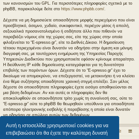
των κανονισμών του GPL. Για περισσότερες πληροφορίες σχετικά με το
phpBB, παρακαλούμε δείτε στο
https://www.phpbb.com/
.
Δέχεστε να μη δημοσιεύετε οποιασδήποτε μορφής περιεχόμενο που είναι
προσβλητικό, άσεμνο, χυδαίο, συκοφαντικό, περιέχον μίσος ή απειλή,
σεξουαλικά προσανατολισμένο ή οτιδήποτε άλλο που πιθανόν να
παραβιάζει νόμους είτε της χώρας σας, είτε της χώρας στην οποία
φιλοξενείται το “E-spresso.gr”, είτε το Διεθνές Δίκαιο. Η δημοσίευση
τέτοιου περιεχομένου είναι δυνατόν να οδηγήσει στην άμεση και μόνιμη
διαγραφή σας, με ταυτόχρονη ενημέρωση της Υπηρεσίας Παροχής
Υπηρεσιών Διαδικτύου που χρησιμοποιείτε εφόσον κρίνουμε απαραίτητο.
Η διεύθυνση IP κάθε δημοσίευσης καταγράφεται για τη δυνατότητα
επιβολής των παρόντων όρων. Δέχεστε ότι το “E-spresso.gr” έχει το
δικαίωμα να απομακρύνει, να επεξεργαστεί, να μετακινήσει ή να κλείσει
ένα θέμα συζήτησης οποιαδήποτε χρονική στιγμή επιλέξει. Σαν μέλος
δέχεστε ότι οποιεσδήποτε πληροφορίες έχετε εισάγει αποθηκεύονται σε
μια βάση δεδομένων. Αν και αυτές οι πληροφορίες δεν θα
αποκαλυφθούν σε οποιονδήποτε τρίτο χωρίς τη συναίνεσή σας, ούτε το
“E-spresso.gr” ούτε το phpBB θα θεωρηθούν υπεύθυνοι για οποιαδήποτε
απόπειρα ηλεκτρονικής εισβολής ή παραβίασης η οποία είναι δυνατόν
να οδηγήσει σε απώλεια αυτών των δεδομένων.
Αυτή η ιστοσελίδα χρησιμοποιεί cookies για να
Το εσπρέσσο στα ηλεκτρονικά!
Εδώ μιλάμε ελεύθερα για τον καφέ!
επιβεβαιώσει ότι θα έχετε την καλύτερη δυνατή