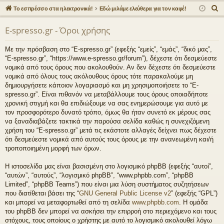
γο
Συ
δε
ρα
Α
Το εσπρέσσο στα ηλεκτρονικά!
Εδώ μιλάμε ελεύθερα για τον καφέ!
ρε
ζη
ση
φ
ν
E-spresso.gr - Όροι χρήσης
α
ς
τή
ή
ζ
συ
σε
Με την πρόσβαση στο “E-spresso.gr” (εφεξής “εμείς”, “εμάς”, “δικό μας”,
ή
“E-spresso.gr”, “https://www.e-spresso.gr/forum”), δέχεστε ότι δεσμεύεστε
νδ
ις
τ
νομικά από τους όρους που ακολουθούν. Αν δεν δέχεστε ότι δεσμεύεστε
η
νομικά από όλους τους ακόλουθους όρους τότε παρακαλούμε μη
έσ
δημιουργήσετε κάποιον λογαριασμό και μη χρησιμοποιήσετε το “E-
σ
εις
spresso.gr”. Είναι πιθανόν να μεταβάλλουμε τους όρους οποιαδήποτε
η
χρονική στιγμή και θα επιδιώξουμε να σας ενημερώσουμε για αυτό με
τον προσφορότερο δυνατό τρόπο, όμως θα ήταν συνετό εκ μέρους σας
να ξαναδιαβάζετε τακτικά την παρούσα σελίδα καθώς η συνεχιζόμενη
χρήση του “E-spresso.gr” μετά τις εκάστοτε αλλαγές δείχνει πως δέχεστε
ότι δεσμεύεστε νομικά από αυτούς τους όρους με την ανανεωμένη και/ή
τροποποιημένη μορφή των όρων.
Η ιστοσελίδα μας είναι βασισμένη στο λογισμικό phpBB (εφεξής “αυτοί”,
“αυτών”, “αυτούς”, “λογισμικό phpBB”, “www.phpbb.com”, “phpBB
Limited”, “phpBB Teams”) που είναι μια λύση συστήματος συζητήσεων
που διατίθεται βάσει της “
GNU General Public License v2
” (εφεξής “GPL”)
και μπορεί να μεταφορτωθεί από τη σελίδα
www.phpbb.com
. Η ομάδα
του phpBB δεν μπορεί να ασκήσει την επιρροή στο περιεχόμενο και τους
στόχους, τους οποίους ο χρήστης με αυτό το λογισμικό ακολουθεί λόγω