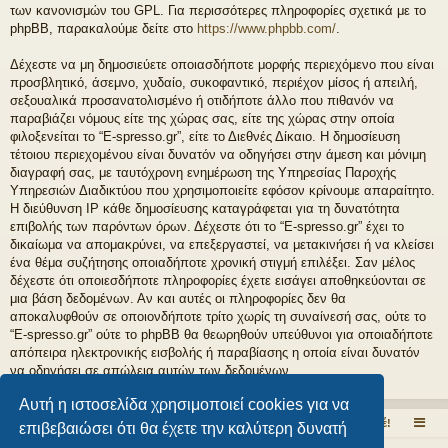
των κανονισμών του GPL. Για περισσότερες πληροφορίες σχετικά με το
phpBB, παρακαλούμε δείτε στο
https://www.phpbb.com/
.
Δέχεστε να μη δημοσιεύετε οποιασδήποτε μορφής περιεχόμενο που είναι
προσβλητικό, άσεμνο, χυδαίο, συκοφαντικό, περιέχον μίσος ή απειλή,
σεξουαλικά προσανατολισμένο ή οτιδήποτε άλλο που πιθανόν να
παραβιάζει νόμους είτε της χώρας σας, είτε της χώρας στην οποία
φιλοξενείται το “E-spresso.gr”, είτε το Διεθνές Δίκαιο. Η δημοσίευση
τέτοιου περιεχομένου είναι δυνατόν να οδηγήσει στην άμεση και μόνιμη
διαγραφή σας, με ταυτόχρονη ενημέρωση της Υπηρεσίας Παροχής
Υπηρεσιών Διαδικτύου που χρησιμοποιείτε εφόσον κρίνουμε απαραίτητο.
Η διεύθυνση IP κάθε δημοσίευσης καταγράφεται για τη δυνατότητα
επιβολής των παρόντων όρων. Δέχεστε ότι το “E-spresso.gr” έχει το
δικαίωμα να απομακρύνει, να επεξεργαστεί, να μετακινήσει ή να κλείσει
ένα θέμα συζήτησης οποιαδήποτε χρονική στιγμή επιλέξει. Σαν μέλος
δέχεστε ότι οποιεσδήποτε πληροφορίες έχετε εισάγει αποθηκεύονται σε
μια βάση δεδομένων. Αν και αυτές οι πληροφορίες δεν θα
αποκαλυφθούν σε οποιονδήποτε τρίτο χωρίς τη συναίνεσή σας, ούτε το
“E-spresso.gr” ούτε το phpBB θα θεωρηθούν υπεύθυνοι για οποιαδήποτε
απόπειρα ηλεκτρονικής εισβολής ή παραβίασης η οποία είναι δυνατόν
να οδηγήσει σε απώλεια αυτών των δεδομένων.
Αυτή η ιστοσελίδα χρησιμοποιεί cookies για να
Το εσπρέσσο στα ηλεκτρονικά!
Εδώ μιλάμε ελεύθερα για τον καφέ!
επιβεβαιώσει ότι θα έχετε την καλύτερη δυνατή