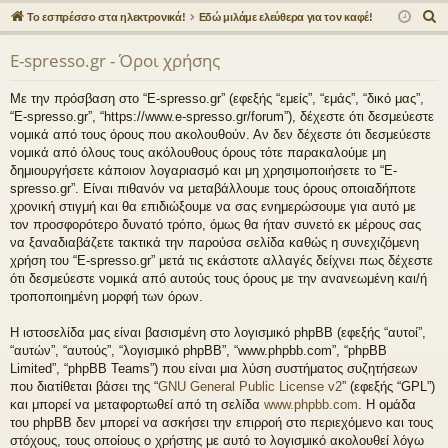
γο
Συ
δε
ρα
Α
Το εσπρέσσο στα ηλεκτρονικά!
Εδώ μιλάμε ελεύθερα για τον καφέ!
ρε
ζη
ση
φ
ν
E-spresso.gr - Όροι χρήσης
α
ς
τή
ή
ζ
συ
σε
Με την πρόσβαση στο “E-spresso.gr” (εφεξής “εμείς”, “εμάς”, “δικό μας”,
ή
“E-spresso.gr”, “https://www.e-spresso.gr/forum”), δέχεστε ότι δεσμεύεστε
νδ
ις
τ
νομικά από τους όρους που ακολουθούν. Αν δεν δέχεστε ότι δεσμεύεστε
η
νομικά από όλους τους ακόλουθους όρους τότε παρακαλούμε μη
έσ
δημιουργήσετε κάποιον λογαριασμό και μη χρησιμοποιήσετε το “E-
σ
εις
spresso.gr”. Είναι πιθανόν να μεταβάλλουμε τους όρους οποιαδήποτε
η
χρονική στιγμή και θα επιδιώξουμε να σας ενημερώσουμε για αυτό με
τον προσφορότερο δυνατό τρόπο, όμως θα ήταν συνετό εκ μέρους σας
να ξαναδιαβάζετε τακτικά την παρούσα σελίδα καθώς η συνεχιζόμενη
χρήση του “E-spresso.gr” μετά τις εκάστοτε αλλαγές δείχνει πως δέχεστε
ότι δεσμεύεστε νομικά από αυτούς τους όρους με την ανανεωμένη και/ή
τροποποιημένη μορφή των όρων.
Η ιστοσελίδα μας είναι βασισμένη στο λογισμικό phpBB (εφεξής “αυτοί”,
“αυτών”, “αυτούς”, “λογισμικό phpBB”, “www.phpbb.com”, “phpBB
Limited”, “phpBB Teams”) που είναι μια λύση συστήματος συζητήσεων
που διατίθεται βάσει της “
GNU General Public License v2
” (εφεξής “GPL”)
και μπορεί να μεταφορτωθεί από τη σελίδα
www.phpbb.com
. Η ομάδα
του phpBB δεν μπορεί να ασκήσει την επιρροή στο περιεχόμενο και τους
στόχους, τους οποίους ο χρήστης με αυτό το λογισμικό ακολουθεί λόγω