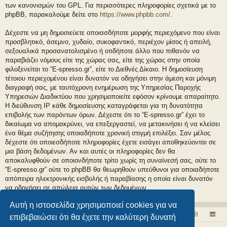
των κανονισμών του GPL. Για περισσότερες πληροφορίες σχετικά με το
phpBB, παρακαλούμε δείτε στο
https://www.phpbb.com/
.
Δέχεστε να μη δημοσιεύετε οποιασδήποτε μορφής περιεχόμενο που είναι
προσβλητικό, άσεμνο, χυδαίο, συκοφαντικό, περιέχον μίσος ή απειλή,
σεξουαλικά προσανατολισμένο ή οτιδήποτε άλλο που πιθανόν να
παραβιάζει νόμους είτε της χώρας σας, είτε της χώρας στην οποία
φιλοξενείται το “E-spresso.gr”, είτε το Διεθνές Δίκαιο. Η δημοσίευση
τέτοιου περιεχομένου είναι δυνατόν να οδηγήσει στην άμεση και μόνιμη
διαγραφή σας, με ταυτόχρονη ενημέρωση της Υπηρεσίας Παροχής
Υπηρεσιών Διαδικτύου που χρησιμοποιείτε εφόσον κρίνουμε απαραίτητο.
Η διεύθυνση IP κάθε δημοσίευσης καταγράφεται για τη δυνατότητα
επιβολής των παρόντων όρων. Δέχεστε ότι το “E-spresso.gr” έχει το
δικαίωμα να απομακρύνει, να επεξεργαστεί, να μετακινήσει ή να κλείσει
ένα θέμα συζήτησης οποιαδήποτε χρονική στιγμή επιλέξει. Σαν μέλος
δέχεστε ότι οποιεσδήποτε πληροφορίες έχετε εισάγει αποθηκεύονται σε
μια βάση δεδομένων. Αν και αυτές οι πληροφορίες δεν θα
αποκαλυφθούν σε οποιονδήποτε τρίτο χωρίς τη συναίνεσή σας, ούτε το
“E-spresso.gr” ούτε το phpBB θα θεωρηθούν υπεύθυνοι για οποιαδήποτε
απόπειρα ηλεκτρονικής εισβολής ή παραβίασης η οποία είναι δυνατόν
να οδηγήσει σε απώλεια αυτών των δεδομένων.
Αυτή η ιστοσελίδα χρησιμοποιεί cookies για να
Το εσπρέσσο στα ηλεκτρονικά!
Εδώ μιλάμε ελεύθερα για τον καφέ!
επιβεβαιώσει ότι θα έχετε την καλύτερη δυνατή