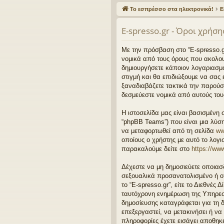
γο
Το εσπρέσσο στα ηλεκτρονικά!
Ε
ρε
E-spresso.gr - Όροι χρήση
ς
συ
Με την πρόσβαση στο “E-spresso.gr” 
νομικά από τους όρους που ακολου
νδ
δημιουργήσετε κάποιον λογαριασμό
στιγμή και θα επιδιώξουμε να σας
έσ
ξαναδιαβάζετε τακτικά την παρούσα
εις
δεσμεύεστε νομικά από αυτούς του
Η ιστοσελίδα μας είναι βασισμένη 
“phpBB Teams”) που είναι μια λύση
να μεταφορτωθεί από τη σελίδα
ww
οποίους ο χρήστης με αυτό το λογ
παρακαλούμε δείτε στο
https://ww
Δέχεστε να μη δημοσιεύετε οποιασ
σεξουαλικά προσανατολισμένο ή οτ
το “E-spresso.gr”, είτε το Διεθνές
ταυτόχρονη ενημέρωση της Υπηρεσ
δημοσίευσης καταγράφεται για τη δ
επεξεργαστεί, να μετακινήσει ή να
πληροφορίες έχετε εισάγει αποθηκ