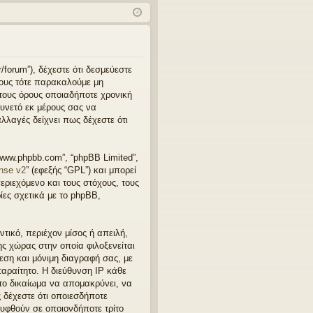
χν
δε
ρα
ές
ση
φ
ερ
ή
ωτ
r/forum”), δέχεστε ότι δεσμεύεστε
ρους τότε παρακαλούμε μη
ήσ
 τους όρους οποιαδήποτε χρονική
υνετό εκ μέρους σας να
εις
λλαγές δείχνει πως δέχεστε ότι
“www.phpbb.com”, “phpBB Limited”,
nse v2
” (εφεξής “GPL”) και μπορεί
εριεχόμενο και τους στόχους, τους
ες σχετικά με το phpBB,
τικό, περιέχον μίσος ή απειλή,
ης χώρας στην οποία φιλοξενείται
μεση και μόνιμη διαγραφή σας, με
αραίτητο. Η διεύθυνση IP κάθε
 το δικαίωμα να απομακρύνει, να
ς δέχεστε ότι οποιεσδήποτε
λυφθούν σε οποιονδήποτε τρίτο