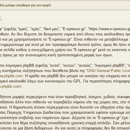
δώ μιλάμε ελεύθερα για τον καφέ!
ς
(εφεξής “εμείς”, “εμάς”, “δικό μας”, “E-spresso.gr”, “https://www.e-spresso.g
θούν. Αν δεν δέχεστε ότι δεσμεύεστε νομικά από όλους τους ακόλουθους ό
 και μη χρησιμοποιήσετε το “E-spresso.gr”. Είναι πιθανόν να μεταβάλλουμε
 ενημερώσουμε για αυτό με τον προσφορότερο δυνατό τρόπο, όμως θα ήταν σ
 σελίδα καθώς η συνεχιζόμενη χρήση του “E-spresso.gr” μετά τις εκάστοτε α
ς όρους με την ανανεωμένη και/ή τροποποιημένη μορφή των όρων.
στο λογισμικό phpBB (εφεξής “αυτοί”, “αυτών”, “αυτούς”, “λογισμικό phpBB”, 
 συστήματος συζητήσεων που διατίθεται βάσει της “
GNU General Public Lice
w.phpbb.com
. Η ομάδα του phpBB δεν μπορεί να ασκήσει την επιρροή στο π
ισμικό ακολουθεί λόγω των κανονισμών του GPL. Για περισσότερες πληροφορί
w.phpbb.com/
.
δήποτε μορφής περιεχόμενο που είναι προσβλητικό, άσεμνο, χυδαίο, συκοφαν
ιδήποτε άλλο που πιθανόν να παραβιάζει νόμους είτε της χώρας σας, είτε τ
 Δίκαιο. Η δημοσίευση τέτοιου περιεχομένου είναι δυνατόν να οδηγήσει στην ά
ίας Παροχής Υπηρεσιών Διαδικτύου που χρησιμοποιείτε εφόσον κρίνουμε απ
υνατότητα επιβολής των παρόντων όρων. Δέχεστε ότι το “E-spresso.gr” έχει
 κλείσει ένα θέμα συζήτησης οποιαδήποτε χρονική στιγμή επιλέξει. Σαν μέλο
εύονται σε μια βάση δεδομένων. Αν και αυτές οι πληροφορίες δεν θα αποκα