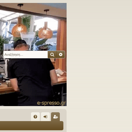
Αναζήτηση
Ειδική αναζήτηση
Γ
Συ
ύν
γγ