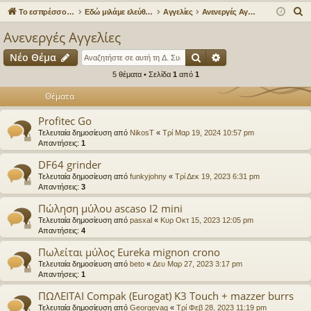
γο
Συ
δε
ρα
Α
Το εσπρέσσο στα ηλεκτρονικά!
Εδώ μιλάμε ελεύθερα για τον καφέ!
Αγγελίες
Ανενεργές Αγγελίες
ρε
ζη
ση
φ
ν
Ανενεργές Αγγελίες
α
ς
τή
ή
Αναζήτηση
Ειδική αναζήτηση
Νέο Θέμα
ζ
συ
σε
ή
5 θέματα • Σελίδα
1
από
1
νδ
ις
τ
Θέματα
η
έσ
Profitec Go
σ
εις
Τελευταία δημοσίευση από
NikosT
«
Τρί Μαρ 19, 2024 10:57 pm
η
Απαντήσεις:
1
DF64 grinder
Τελευταία δημοσίευση από
funkyjohny
«
Τρί Δεκ 19, 2023 6:31 pm
Απαντήσεις:
3
Πώληση μύλου ascaso I2 mini
Τελευταία δημοσίευση από
pasxal
«
Κυρ Οκτ 15, 2023 12:05 pm
Απαντήσεις:
4
Πωλείται μύλος Eureka mignon crono
Τελευταία δημοσίευση από
beto
«
Δευ Μαρ 27, 2023 3:17 pm
Απαντήσεις:
1
ΠΩΛΕΙΤΑΙ Compak (Eurogat) K3 Touch + mazzer burrs
Τελευταία δημοσίευση από
Georgevag
«
Τρί Φεβ 28, 2023 11:19 pm