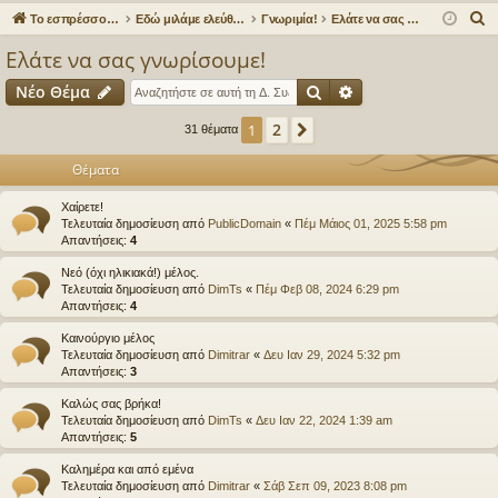
γο
Συ
δε
ρα
Α
Το εσπρέσσο στα ηλεκτρονικά!
Εδώ μιλάμε ελεύθερα για τον καφέ!
Γνωριμία!
Ελάτε να σας γνωρίσουμε!
ρε
ζη
ση
φ
ν
Ελάτε να σας γνωρίσουμε!
α
ς
τή
ή
Αναζήτηση
Ειδική αναζήτηση
Νέο Θέμα
ζ
συ
σε
ή
2
1
Επόμενη
31 θέματα
νδ
ις
τ
η
Θέματα
έσ
σ
Χαίρετε!
εις
η
Τελευταία δημοσίευση από
PublicDomain
«
Πέμ Μάιος 01, 2025 5:58 pm
Απαντήσεις:
4
Νεό (όχι ηλικιακά!) μέλος.
Τελευταία δημοσίευση από
DimTs
«
Πέμ Φεβ 08, 2024 6:29 pm
Απαντήσεις:
4
Καινούργιο μέλος
Τελευταία δημοσίευση από
Dimitrar
«
Δευ Ιαν 29, 2024 5:32 pm
Απαντήσεις:
3
Καλώς σας βρήκα!
Τελευταία δημοσίευση από
DimTs
«
Δευ Ιαν 22, 2024 1:39 am
Απαντήσεις:
5
Καλημέρα και από εμένα
Τελευταία δημοσίευση από
Dimitrar
«
Σάβ Σεπ 09, 2023 8:08 pm