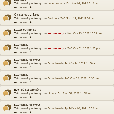
Τελευταία δημοσίευση από
underground
«
Πέμ Δεκ 01, 2022 3:42 pm
Απαντήσεις:
4
Οχι και τοσο ... Νεος
Τελευταία δημοσίευση από
Dimitrar
«
Σάβ Νοέμ 12, 2022 5:56 pm
Απαντήσεις:
4
Καλως σας βρηκα
Τελευταία δημοσίευση από
e-spresso.gr
«
Κυρ Οκτ 23, 2022 10:53 pm
Απαντήσεις:
2
Καλησπερα
Τελευταία δημοσίευση από
e-spresso.gr
«
Σάβ Οκτ 01, 2022 1:26 pm
Απαντήσεις:
3
Καλησπέρα σε όλους
Τελευταία δημοσίευση από
Grouphead
«
Τετ Αύγ 24, 2022 11:56 am
Απαντήσεις:
3
Καλησπέρα
Τελευταία δημοσίευση από
Grouphead
«
Σάβ Οκτ 02, 2021 10:30 pm
Απαντήσεις:
3
Ενα Γειά και απο μένα
Τελευταία δημοσίευση από
nkout
«
Δευ Σεπ 06, 2021 11:30 am
Απαντήσεις:
4
Καλησπερα σε ολους!
Τελευταία δημοσίευση από
Grouphead
«
Τρί Μάιος 04, 2021 3:52 pm
Απαντήσεις:
2