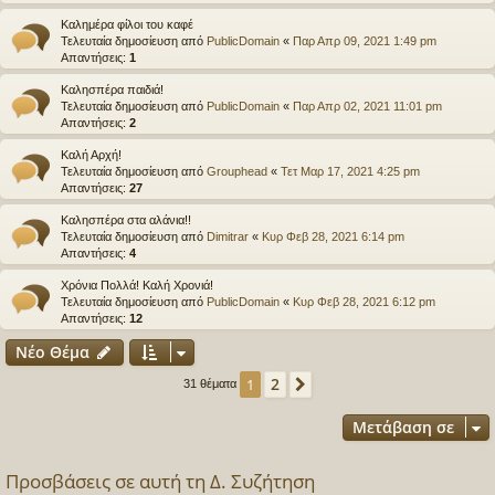
Καλημέρα φίλοι του καφέ
Τελευταία δημοσίευση από
PublicDomain
«
Παρ Απρ 09, 2021 1:49 pm
Απαντήσεις:
1
Καλησπέρα παιδιά!
Τελευταία δημοσίευση από
PublicDomain
«
Παρ Απρ 02, 2021 11:01 pm
Απαντήσεις:
2
Καλή Αρχή!
Τελευταία δημοσίευση από
Grouphead
«
Τετ Μαρ 17, 2021 4:25 pm
Απαντήσεις:
27
Καλησπέρα στα αλάνια!!
Τελευταία δημοσίευση από
Dimitrar
«
Κυρ Φεβ 28, 2021 6:14 pm
Απαντήσεις:
4
Χρόνια Πολλά! Καλή Χρονιά!
Τελευταία δημοσίευση από
PublicDomain
«
Κυρ Φεβ 28, 2021 6:12 pm
Απαντήσεις:
12
Νέο Θέμα
2
1
Επόμενη
31 θέματα
Μετάβαση σε
Προσβάσεις σε αυτή τη Δ. Συζήτηση