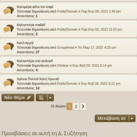
Καλημέρα φίλοι του καφέ
Τελευταία δημοσίευση από
PublicDomain
«
Παρ Απρ 09, 2021 1:49 pm
Απαντήσεις:
1
Καλησπέρα παιδιά!
Τελευταία δημοσίευση από
PublicDomain
«
Παρ Απρ 02, 2021 11:01 pm
Απαντήσεις:
2
Καλή Αρχή!
Τελευταία δημοσίευση από
Grouphead
«
Τετ Μαρ 17, 2021 4:25 pm
Απαντήσεις:
27
Καλησπέρα στα αλάνια!!
Τελευταία δημοσίευση από
Dimitrar
«
Κυρ Φεβ 28, 2021 6:14 pm
Απαντήσεις:
4
Χρόνια Πολλά! Καλή Χρονιά!
Τελευταία δημοσίευση από
PublicDomain
«
Κυρ Φεβ 28, 2021 6:12 pm
Απαντήσεις:
12
Νέο Θέμα
2
1
Επόμενη
31 θέματα
Μετάβαση σε
Προσβάσεις σε αυτή τη Δ. Συζήτηση