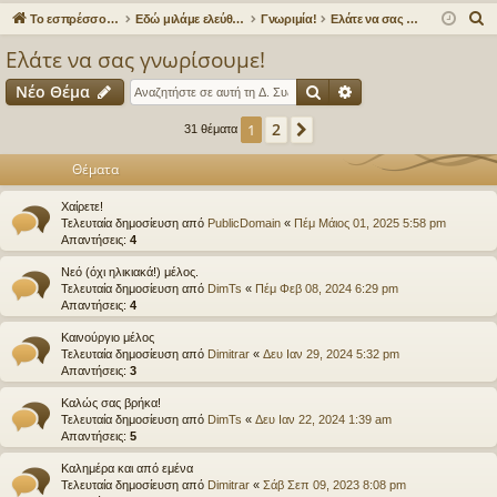
γο
Συ
δε
ρα
Α
Το εσπρέσσο στα ηλεκτρονικά!
Εδώ μιλάμε ελεύθερα για τον καφέ!
Γνωριμία!
Ελάτε να σας γνωρίσουμε!
ρε
ζη
ση
φ
ν
Ελάτε να σας γνωρίσουμε!
α
ς
τή
ή
Αναζήτηση
Ειδική αναζήτηση
Νέο Θέμα
ζ
συ
σε
ή
2
1
Επόμενη
31 θέματα
νδ
ις
τ
η
Θέματα
έσ
σ
Χαίρετε!
εις
η
Τελευταία δημοσίευση από
PublicDomain
«
Πέμ Μάιος 01, 2025 5:58 pm
Απαντήσεις:
4
Νεό (όχι ηλικιακά!) μέλος.
Τελευταία δημοσίευση από
DimTs
«
Πέμ Φεβ 08, 2024 6:29 pm
Απαντήσεις:
4
Καινούργιο μέλος
Τελευταία δημοσίευση από
Dimitrar
«
Δευ Ιαν 29, 2024 5:32 pm
Απαντήσεις:
3
Καλώς σας βρήκα!
Τελευταία δημοσίευση από
DimTs
«
Δευ Ιαν 22, 2024 1:39 am
Απαντήσεις:
5
Καλημέρα και από εμένα
Τελευταία δημοσίευση από
Dimitrar
«
Σάβ Σεπ 09, 2023 8:08 pm