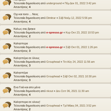
Τελευταία δημοσίευση από
underground
«
Πέμ Δεκ 01, 2022 3:42 pm
Απαντήσεις:
4
Οχι και τοσο ... Νεος
Τελευταία δημοσίευση από
Dimitrar
«
Σάβ Νοέμ 12, 2022 5:56 pm
Απαντήσεις:
4
Καλως σας βρηκα
Τελευταία δημοσίευση από
e-spresso.gr
«
Κυρ Οκτ 23, 2022 10:53 pm
Απαντήσεις:
2
Καλησπερα
Τελευταία δημοσίευση από
e-spresso.gr
«
Σάβ Οκτ 01, 2022 1:26 pm
Απαντήσεις:
3
Καλησπέρα σε όλους
Τελευταία δημοσίευση από
Grouphead
«
Τετ Αύγ 24, 2022 11:56 am
Απαντήσεις:
3
Καλησπέρα
Τελευταία δημοσίευση από
Grouphead
«
Σάβ Οκτ 02, 2021 10:30 pm
Απαντήσεις:
3
Ενα Γειά και απο μένα
Τελευταία δημοσίευση από
nkout
«
Δευ Σεπ 06, 2021 11:30 am
Απαντήσεις:
4
Καλησπερα σε ολους!
Τελευταία δημοσίευση από
Grouphead
«
Τρί Μάιος 04, 2021 3:52 pm
Απαντήσεις:
2