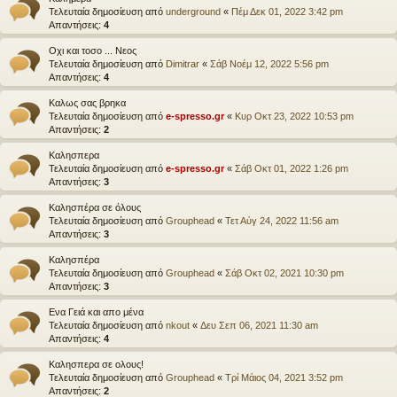
Τελευταία δημοσίευση από
underground
«
Πέμ Δεκ 01, 2022 3:42 pm
Απαντήσεις:
4
Οχι και τοσο ... Νεος
Τελευταία δημοσίευση από
Dimitrar
«
Σάβ Νοέμ 12, 2022 5:56 pm
Απαντήσεις:
4
Καλως σας βρηκα
Τελευταία δημοσίευση από
e-spresso.gr
«
Κυρ Οκτ 23, 2022 10:53 pm
Απαντήσεις:
2
Καλησπερα
Τελευταία δημοσίευση από
e-spresso.gr
«
Σάβ Οκτ 01, 2022 1:26 pm
Απαντήσεις:
3
Καλησπέρα σε όλους
Τελευταία δημοσίευση από
Grouphead
«
Τετ Αύγ 24, 2022 11:56 am
Απαντήσεις:
3
Καλησπέρα
Τελευταία δημοσίευση από
Grouphead
«
Σάβ Οκτ 02, 2021 10:30 pm
Απαντήσεις:
3
Ενα Γειά και απο μένα
Τελευταία δημοσίευση από
nkout
«
Δευ Σεπ 06, 2021 11:30 am
Απαντήσεις:
4
Καλησπερα σε ολους!
Τελευταία δημοσίευση από
Grouphead
«
Τρί Μάιος 04, 2021 3:52 pm
Απαντήσεις:
2