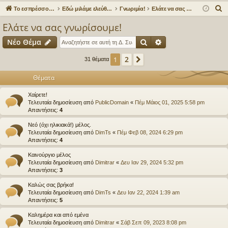
γο
Συ
δε
ρα
Α
Το εσπρέσσο στα ηλεκτρονικά!
Εδώ μιλάμε ελεύθερα για τον καφέ!
Γνωριμία!
Ελάτε να σας γνωρίσουμε!
ρε
ζη
ση
φ
ν
Ελάτε να σας γνωρίσουμε!
α
ς
τή
ή
Αναζήτηση
Ειδική αναζήτηση
Νέο Θέμα
ζ
συ
σε
ή
2
1
Επόμενη
31 θέματα
νδ
ις
τ
η
Θέματα
έσ
σ
Χαίρετε!
εις
η
Τελευταία δημοσίευση από
PublicDomain
«
Πέμ Μάιος 01, 2025 5:58 pm
Απαντήσεις:
4
Νεό (όχι ηλικιακά!) μέλος.
Τελευταία δημοσίευση από
DimTs
«
Πέμ Φεβ 08, 2024 6:29 pm
Απαντήσεις:
4
Καινούργιο μέλος
Τελευταία δημοσίευση από
Dimitrar
«
Δευ Ιαν 29, 2024 5:32 pm
Απαντήσεις:
3
Καλώς σας βρήκα!
Τελευταία δημοσίευση από
DimTs
«
Δευ Ιαν 22, 2024 1:39 am
Απαντήσεις:
5
Καλημέρα και από εμένα
Τελευταία δημοσίευση από
Dimitrar
«
Σάβ Σεπ 09, 2023 8:08 pm