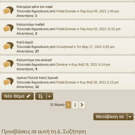
Καλημέρα φίλοι του καφέ
Τελευταία δημοσίευση από
PublicDomain
«
Παρ Απρ 09, 2021 1:49 pm
Απαντήσεις:
1
Καλησπέρα παιδιά!
Τελευταία δημοσίευση από
PublicDomain
«
Παρ Απρ 02, 2021 11:01 pm
Απαντήσεις:
2
Καλή Αρχή!
Τελευταία δημοσίευση από
Grouphead
«
Τετ Μαρ 17, 2021 4:25 pm
Απαντήσεις:
27
Καλησπέρα στα αλάνια!!
Τελευταία δημοσίευση από
Dimitrar
«
Κυρ Φεβ 28, 2021 6:14 pm
Απαντήσεις:
4
Χρόνια Πολλά! Καλή Χρονιά!
Τελευταία δημοσίευση από
PublicDomain
«
Κυρ Φεβ 28, 2021 6:12 pm
Απαντήσεις:
12
Νέο Θέμα
2
1
Επόμενη
31 θέματα
Μετάβαση σε
Προσβάσεις σε αυτή τη Δ. Συζήτηση