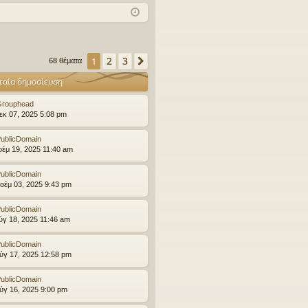
χν
δε
ρα
ές
ση
φ
ερ
ή
2
3
1
Επόμενη
68 θέματα
ωτ
ταία δημοσίευση
ήσ
Grouphead
εις
εκ 07, 2025 5:08 pm
ublicDomain
οέμ 19, 2025 11:40 am
ublicDomain
οέμ 03, 2025 9:43 pm
ublicDomain
ύγ 18, 2025 11:46 am
ublicDomain
ύγ 17, 2025 12:58 pm
ublicDomain
ύγ 16, 2025 9:00 pm