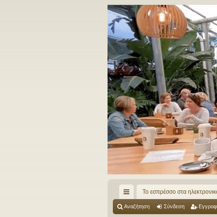
Το εσπρέσσο στα ηλεκτρονικ
ρή
Αναζήτηση
Σύνδεση
Εγγραφ