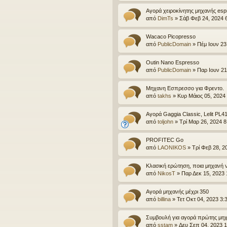
Αγορά χειροκίνητης μηχανής es
από
DimTs
»
Σάβ Φεβ 24, 2024 
Wacaco Picopresso
από
PublicDomain
»
Πέμ Ιουν 23
Outin Nano Espresso
από
PublicDomain
»
Παρ Ιουν 21
Μηχανη Εσπρεσσο για Φρεντο.
από
takhs
»
Κυρ Μάιος 05, 2024
Αγορά Gaggia Classic, Lelit PL41
από
toljohn
»
Τρί Μαρ 26, 2024 
PROFITEC Go
από
LAONIKOS
»
Τρί Φεβ 28, 2
Κλασική ερώτηση, ποια μηχανή 
από
NikosT
»
Παρ Δεκ 15, 2023 
Αγορά μηχανής μέχρι 350
από
billina
»
Τετ Οκτ 04, 2023 3:
Συμβουλή για αγορά πρώτης μη
από
sstam
»
Δευ Σεπ 04, 2023 