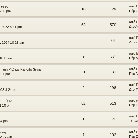
από
presso
10
129
Πέμ Σ
6:56 pm
από
P
63
570
Δευ Α
, 2022 6:41 pm
από
P
5
34
Δευ Ι
, 2024 10:28 am
από
t
9
87
Πέμ Μ
 6:30 am
από
P
 Tem PID και Rancilio Silvia
11
131
Πέμ Α
8:07 pm
από
P
6
198
Δευ Φ
023 8:24 pm
από
r
να πάρω;
52
513
Πέμ Φ
1:10 pm
από
P
1
54
Τετ Ο
34 pm
από
P
χανής
7
102
Πέμ Σ
12:27 am