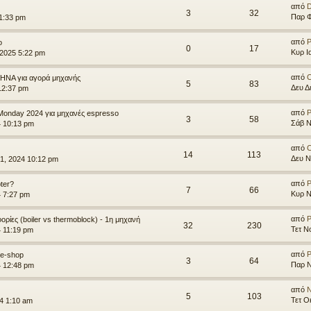
από
D
3
32
Παρ Φ
 1:33 pm
από
P
ο
0
17
Κυρ Ι
 2025 5:22 pm
από
ΘΗΝΑ για αγορά μηχανής
5
83
Δευ Δ
12:37 pm
από
P
Monday 2024 για μηχανές espresso
3
58
Σάβ Ν
4 10:13 pm
από
14
113
Δευ Ν
1, 2024 10:12 pm
από
P
ter?
7
66
Κυρ Ν
4 7:27 pm
από
P
ρίες (boiler vs thermoblock) - 1η μηχανή
32
230
Τετ Ν
 11:19 pm
από
P
e-shop
3
64
Παρ Ν
4 12:48 pm
από
5
103
Τετ Ο
4 1:10 am