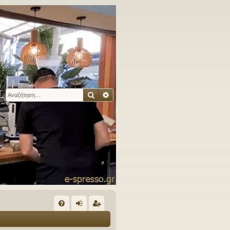
Αναζήτηση
Ειδική αναζήτηση
Γ
Συ
ύν
γγ