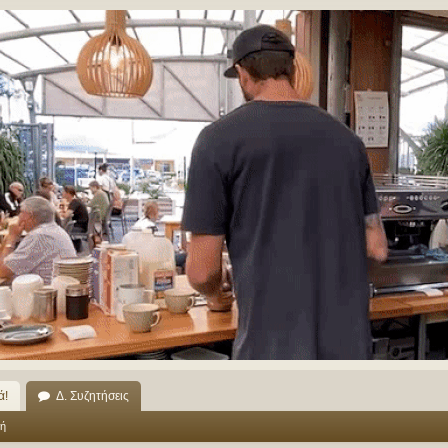
ά!
Δ. Συζητήσεις
ή