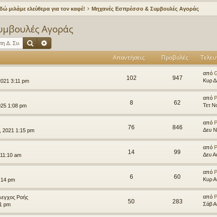
δώ μιλάμε ελεύθερα για τον καφέ!
Μηχανές Εσπρέσσο & Συμβουλές Αγοράς
υμβουλές Αγοράς
Αναζήτηση
Ειδική αναζήτηση
Απαντήσεις
Προβολές
Τελευ
από
102
947
Κυρ Δ
 2021 3:11 pm
από
P
8
62
Τετ Ν
025 1:08 pm
από
P
76
846
Δευ Ν
, 2021 1:15 pm
από
P
14
99
Δευ Α
 11:10 am
από
P
6
60
Κυρ Α
:14 pm
από
P
Έλεγχος Ροής
50
283
Σάβ Α
31 pm