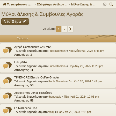
γο
Συ
δε
ρα
Α
Το εσπρέσσο στα ηλεκτρονικά!
Εδώ μιλάμε ελεύθερα για τον καφέ!
Μύλοι άλεσης & Συμβουλές Αγοράς
ρε
ζη
ση
φ
ν
Μύλοι άλεσης & Συμβουλές Αγοράς
α
ς
τή
ή
Νέο Θέμα
ζ
συ
σε
ή
2
1
Επόμενη
26 θέματα
νδ
ις
τ
Θέματα
η
έσ
σ
Αγορά Comandante C40 MK4
εις
η
Τελευταία δημοσίευση από
PublicDomain
«
Κυρ Μάιος 03, 2026 8:46 pm
Απαντήσεις:
3
Lelit pl044
Τελευταία δημοσίευση από
PublicDomain
«
Παρ Αύγ 22, 2025 11:20 pm
Απαντήσεις:
11
TIMEMORE Electric Coffee Grinder
Τελευταία δημοσίευση από
PublicDomain
«
Δευ Φεβ 26, 2024 5:47 pm
Απαντήσεις:
53
Χειροκινητος μυλος εσπρέσσο
Τελευταία δημοσίευση από
thanostak
«
Πέμ Φεβ 01, 2024 10:05 pm
Απαντήσεις:
58
La Marzocco Pico
Τελευταία δημοσίευση από
voidj
«
Παρ Σεπ 22, 2023 3:45 pm