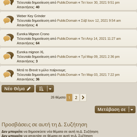
Τελευταία δημοσίευση από
PublicDomain
«
Τετ Ιουν 30, 2021 9:51 pm
Απαντήσεις:
40
Weber Key Grinder
Τελευταία δημοσίευση από
PublicDomain
«
Σάβ Ιουν 12, 2021 9:54 am
Απαντήσεις:
4
Eureka Mignon Crono
Τελευταία δημοσίευση από
PublicDomain
«
Τετ Απρ 14, 2021 11:27 am
Απαντήσεις:
64
Eureka mignon XL
Τελευταία δημοσίευση από
PublicDomain
«
Τρί Μαρ 09, 2021 2:36 pm
Απαντήσεις:
3
Μετά το Brexit τι μύλο παίρνουμε;
Τελευταία δημοσίευση από
PublicDomain
«
Τετ Μαρ 03, 2021 7:22 pm
Απαντήσεις:
36
Νέο Θέμα
2
1
Επόμενη
26 θέματα
Μετάβαση σε
Προσβάσεις σε αυτή τη Δ. Συζήτηση
Δεν μπορείτε
να δημοσιεύετε νέα θέματα σε αυτή τη Δ. Συζήτηση
Δεν μπορείτε
να απαντάτε σε θέματα σε αυτή τη Δ. Συζήτηση