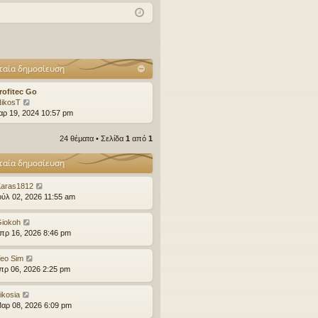
χν
δε
ρα
ές
ση
φ
ερ
ή
ταία δημοσίευση
ωτ
ήσ
rofitec Go
Π
ikosT
εις
ρ
αρ 19, 2024 10:57 pm
ο
β
24 θέματα • Σελίδα
1
από
1
ο
λ
ταία δημοσίευση
ή
τ
aras1812
η
ούλ 02, 2026 11:55 am
ς
τ
ε
iokoh
λ
πρ 16, 2026 8:46 pm
ε
υ
eo Sim
τ
πρ 06, 2026 2:25 pm
α
ί
α
ikosia
ς
αρ 08, 2026 6:09 pm
δ