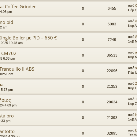
al Coffee Grinder
από
O
0
6455
Πέμ Ο
 4:06 pm
uno pid
από
v
0
5083
Κυρ Α
42 am
ingle Boiler με PID – 650 €
από
S
0
7249
Σάβ Μ
 2025 10:48 am
F CM702
από
a
0
86533
Κυρ Μ
25 6:38 pm
Tranquillo II ABS
από
0
22096
Πέμ Ι
 10:51 am
al
από
Z
0
21353
Κυρ Σ
 5:17 pm
ήσιος
από
0
20624
Κυρ Σ
024 4:09 pm
sta pro
από
N
0
21393
Σάβ Α
5:33 pm
antotto
από
D
0
32895
Τετ Μ
 2024 4:30 pm