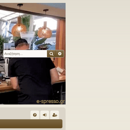
Αναζήτηση
Ειδική αναζήτηση
Γ
Συ
ύν
γγ