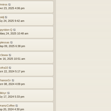
η
miros
μ
κτ 23, 2025 4:06 pm
ο
σ
oidj
ί
ύγ 24, 2025 9:42 am
ε
υ
σ
pyridon-Q
η
άιος 24, 2025 10:48 am
ς
plessas
αρ 09, 2025 6:38 pm
sr3eww
αν 16, 2025 10:51 am
ofra10
επ 22, 2024 5:17 pm
ThanosGr
επ 08, 2024 4:09 pm
ikkyr
ύγ 17, 2024 5:33 pm
ramzCoffee
αρ 20, 2024 4:30 pm