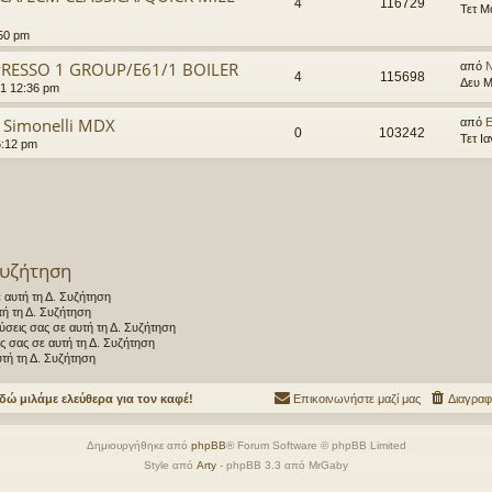
4
116729
Τετ Μ
:50 pm
RESSO 1 GROUP/E61/1 BOILER
από
4
115698
Δευ Μ
1 12:36 pm
 Simonelli MDX
από
E
0
103242
Τετ Ι
6:12 pm
Συζήτηση
 αυτή τη Δ. Συζήτηση
ή τη Δ. Συζήτηση
ύσεις σας σε αυτή τη Δ. Συζήτηση
ις σας σε αυτή τη Δ. Συζήτηση
τή τη Δ. Συζήτηση
δώ μιλάμε ελεύθερα για τον καφέ!
Επικοινωνήστε μαζί μας
Διαγραφ
Δημιουργήθηκε από
phpBB
® Forum Software © phpBB Limited
Style από
Arty
- phpBB 3.3 από MrGaby