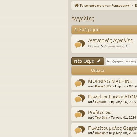
γο
Το εσπρέσσο στα ηλεκτρονικά!
Ε
ρε
Αγγελίες
ς
Δ. Συζήτηση
συ
νδ
Ανενεργές Αγγελίες
Θέματα
:
5
,
Δημοσιεύσεις
:
15
έσ
εις
Νέο Θέμα
Θέματα
MORNING MACHINE
από
Karas1812
»
Πέμ Ιούλ 02, 
Πωλείται Eureka ATOM
από
Giokoh
»
Πέμ Απρ 16, 2026
Profitec Go
από
Teo Sim
»
Τετ Απρ 01, 2026
Πωλείται μύλος Gaggi
από
nikosia
»
Κυρ Μαρ 08, 2026