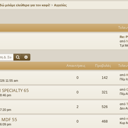
δώ μιλάμε ελεύθερα για τον καφέ!
Αγγελίες
Τελευ
Re: P
από
N
Τρί Μ
Αναζήτηση
Ειδική αναζήτηση
Απαντήσεις
Προβολές
Τελευ
από
K
0
142
Πέμ Ι
2026 11:55 am
 SPECIALTY 65
από
G
0
321
Πέμ Α
 8:46 pm
από
T
2
526
Δευ Α
 7:20 pm
a MDF 55
από
n
0
468
Κυρ Μ
 6:09 pm