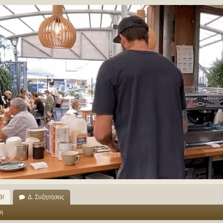
ά!
Δ. Συζητήσεις
ή