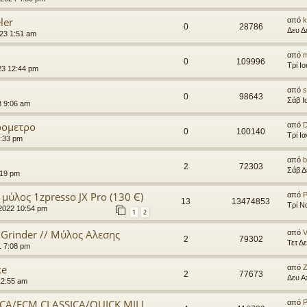
ler
από
k
0
28786
Δευ Δ
023 1:51 am
από
m
0
109996
Τρί Ι
023 12:44 pm
από
0
98643
Σάβ Ι
3 9:06 am
αρομετρο
από
0
100140
Τρί Ι
2:33 pm
από
b
2
72303
Σάβ Δ
:19 pm
μύλος 1zpresso JX Pro (130 Є)
από
P
13
13474853
Τρί Ν
2022 10:54 pm
1
2
 Grinder // Μύλος Αλεσης
από
V
2
79302
Τετ Δ
1 7:08 pm
ke
από
2
77673
Δευ Α
12:55 am
ICA/ECM CLASSICA/QUICK MILL
από
P