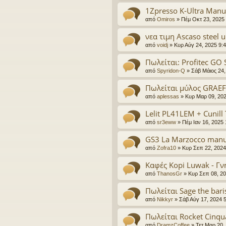
1Zpresso K-Ultra Manu
από
Omiros
»
Πέμ Οκτ 23, 2025
νεα τιμη Ascaso steel 
από
voidj
»
Κυρ Αύγ 24, 2025 9:
Πωλείται: Profitec GO S
από
Spyridon-Q
»
Σάβ Μάιος 24,
Πωλείται μύλος GRAE
από
aplessas
»
Κυρ Μαρ 09, 20
Lelit PL41LEM + Cunill 
από
sr3eww
»
Πέμ Ιαν 16, 2025
GS3 La Marzocco manu
από
Zofra10
»
Κυρ Σεπ 22, 2024
Καφές Kopi Luwak - Γν
από
ThanosGr
»
Κυρ Σεπ 08, 2
Πωλείται Sage the bari
από
Nikkyr
»
Σάβ Αύγ 17, 2024 
Πωλείται Rocket Cinqu
από
DramzCoffee
»
Τετ Μαρ 20,