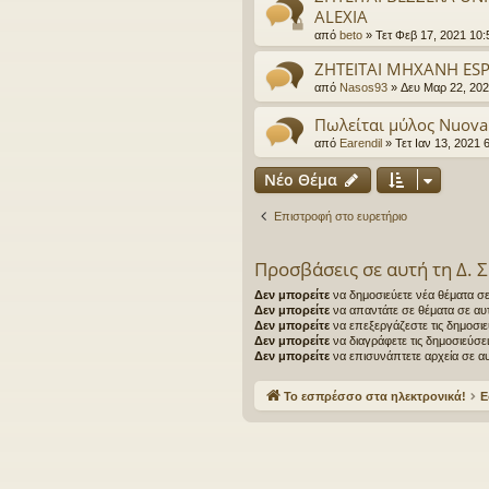
ALEXIA
από
beto
»
Τετ Φεβ 17, 2021 10
ΖΗΤΕΙΤΑΙ ΜΗΧΑΝΗ ESP
από
Nasos93
»
Δευ Μαρ 22, 202
Πωλείται μύλος Nuova
από
Earendil
»
Τετ Ιαν 13, 2021 
Νέο Θέμα
Επιστροφή στο ευρετήριο
Προσβάσεις σε αυτή τη Δ. 
Δεν μπορείτε
να δημοσιεύετε νέα θέματα σε
Δεν μπορείτε
να απαντάτε σε θέματα σε αυτ
Δεν μπορείτε
να επεξεργάζεστε τις δημοσιε
Δεν μπορείτε
να διαγράφετε τις δημοσιεύσε
Δεν μπορείτε
να επισυνάπτετε αρχεία σε αυ
Το εσπρέσσο στα ηλεκτρονικά!
Ε