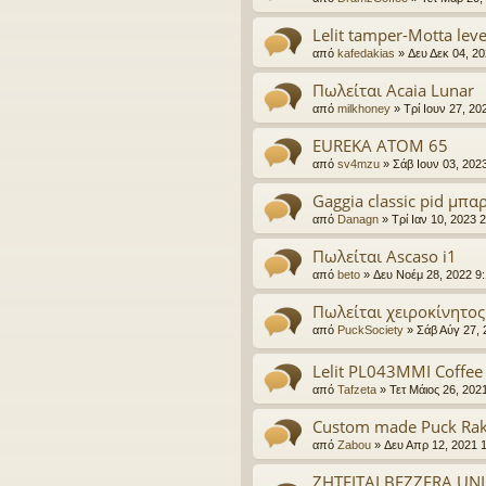
Lelit tamper-Motta leve
από
kafedakias
»
Δευ Δεκ 04, 2
Πωλείται Acaia Lunar
από
milkhoney
»
Τρί Ιουν 27, 2
EUREKA ATOM 65
από
sv4mzu
»
Σάβ Ιουν 03, 202
Gaggia classic pid μπ
από
Danagn
»
Τρί Ιαν 10, 2023 
Πωλείται Ascaso i1
από
beto
»
Δευ Νοέμ 28, 2022 9
Πωλείται χειροκίνητος 
από
PuckSociety
»
Σάβ Αύγ 27, 
Lelit PL043MMI Coffee
από
Tafzeta
»
Τετ Μάιος 26, 202
Custom made Puck Ra
από
Zabou
»
Δευ Απρ 12, 2021 
ΖΗΤΕΙΤΑΙ BEZZERA UN