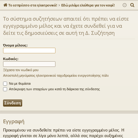
γο
Συ
δε
ρα
Α
Το εσπρέσσο στα ηλεκτρονικά!
Εδώ μιλάμε ελεύθερα για τον καφέ!
ρε
ζη
ση
φ
ν
Το σύστημα συζητήσεων απαιτεί ότι πρέπει να είστε
α
ς
τή
ή
εγγεγραμμένο μέλος και να έχετε συνδεθεί για να
ζ
συ
σε
δείτε τις δημοσιεύσεις σε αυτή τη Δ. Συζήτηση
ή
νδ
ις
τ
Όνομα μέλους:
η
έσ
σ
εις
Κωδικός:
η
Ξέχασα τον κωδικό μου
Αποστολή μηνύματος ηλεκτρονικού ταχυδρομείου ενεργοποίησης πάλι
Να με θυμάσαι
Απόκρυψη των στοιχείων μου κατά τη διάρκεια της σύνδεσης
Εγγραφή
Προκειμένου να συνδεθείτε πρέπει να είστε εγγεγραμμένο μέλος. Η
εγγραφή γίνεται σε λίγα μόνο λεπτά, αλλά σας παρέχει αυξημένες