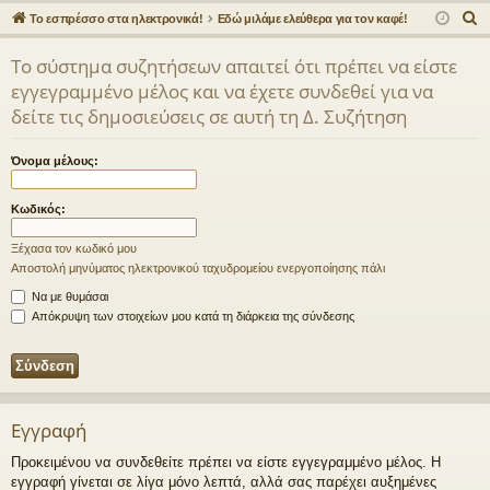
γο
Συ
δε
ρα
Α
Το εσπρέσσο στα ηλεκτρονικά!
Εδώ μιλάμε ελεύθερα για τον καφέ!
ρε
ζη
ση
φ
ν
Το σύστημα συζητήσεων απαιτεί ότι πρέπει να είστε
α
ς
τή
ή
εγγεγραμμένο μέλος και να έχετε συνδεθεί για να
ζ
συ
σε
δείτε τις δημοσιεύσεις σε αυτή τη Δ. Συζήτηση
ή
νδ
ις
τ
Όνομα μέλους:
η
έσ
σ
εις
Κωδικός:
η
Ξέχασα τον κωδικό μου
Αποστολή μηνύματος ηλεκτρονικού ταχυδρομείου ενεργοποίησης πάλι
Να με θυμάσαι
Απόκρυψη των στοιχείων μου κατά τη διάρκεια της σύνδεσης
Εγγραφή
Προκειμένου να συνδεθείτε πρέπει να είστε εγγεγραμμένο μέλος. Η
εγγραφή γίνεται σε λίγα μόνο λεπτά, αλλά σας παρέχει αυξημένες