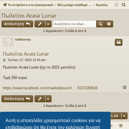
γο
Συ
δε
ρα
Α
Το εσπρέσσο στα ηλεκτρονικά!
Εδώ μιλάμε ελεύθερα για τον καφέ!
Αγγελίες
ρε
ζη
ση
φ
ν
Πωλείται Acaia Lunar
α
ς
τή
ή
Αναζήτηση
Ειδική α
Απάντηση
ζ
συ
σε
ή
1 δημοσίευση • Σελίδα
1
από
1
νδ
ις
τ
milkhoney
η
έσ
σ
Πωλείται Acaia Lunar
εις
η
Δ
Τρί Ιουν 27, 2023 12:44 pm
η
Πωλείται Acaia Lunar (όχι το 2021 μοντέλο)
μ
ο
σ
Τιμή 250 ευρώ
ί
ε
https://www.facebook.com/marketplace/it ... 8247280826
υ
σ
Απάντηση
η
1 δημοσίευση • Σελίδα
1
από
1
Μετάβαση σε
Αυτή η ιστοσελίδα χρησιμοποιεί cookies για να
Το εσπρέσσο στα ηλεκτρονικά!
Εδώ μιλάμε ελεύθερα για τον καφέ!
επιβεβαιώσει ότι θα έχετε την καλύτερη δυνατή