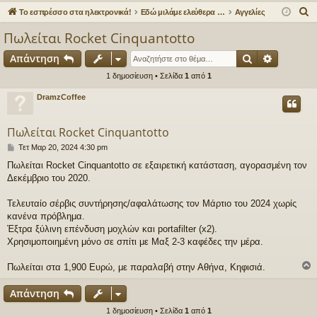
γο
Συ
δε
ρα
Α
Το εσπρέσσο στα ηλεκτρονικά!
Εδώ μιλάμε ελεύθερα για τον καφέ!
Αγγελίες
ρε
ζη
ση
φ
ν
Πωλείται Rocket Cinquantotto
α
ς
τή
ή
Αναζήτηση
Ειδική α
Απάντηση
ζ
συ
σε
ή
1 δημοσίευση • Σελίδα
1
από
1
νδ
ις
τ
DramzCoffee
η
έσ
σ
Πωλείται Rocket Cinquantotto
εις
η
Δ
Τετ Μαρ 20, 2024 4:30 pm
η
Πωλείται Rocket Cinquantotto σε εξαιρετική κατάσταση, αγορασμένη τον
μ
Δεκέμβριο του 2020.
ο
σ
ί
Τελευταίο σέρβις συντήρησης/αφαλάτωσης τον Μάρτιο του 2024 χωρίς
ε
κανένα πρόβλημα.
υ
Έξτρα ξύλινη επένδυση μοχλών και portafilter (x2).
σ
Χρησιμοποιημένη μόνο σε σπίτι με Μαξ 2-3 καφέδες την μέρα.
η
Πωλείται στα 1,900 Ευρώ, με παραλαβή στην Αθήνα, Κηφισιά.
Απάντηση
1 δημοσίευση • Σελίδα
1
από
1