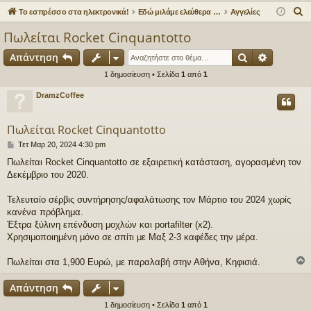
γο
Συ
δε
ρα
Α
Το εσπρέσσο στα ηλεκτρονικά!
Εδώ μιλάμε ελεύθερα για τον καφέ!
Αγγελίες
ρε
ζη
ση
φ
ν
Πωλείται Rocket Cinquantotto
α
ς
τή
ή
Αναζήτηση
Ειδική α
Απάντηση
ζ
συ
σε
ή
1 δημοσίευση • Σελίδα
1
από
1
νδ
ις
τ
DramzCoffee
η
έσ
σ
Πωλείται Rocket Cinquantotto
εις
η
Δ
Τετ Μαρ 20, 2024 4:30 pm
η
Πωλείται Rocket Cinquantotto σε εξαιρετική κατάσταση, αγορασμένη τον
μ
Δεκέμβριο του 2020.
ο
σ
ί
Τελευταίο σέρβις συντήρησης/αφαλάτωσης τον Μάρτιο του 2024 χωρίς
ε
κανένα πρόβλημα.
υ
Έξτρα ξύλινη επένδυση μοχλών και portafilter (x2).
σ
Χρησιμοποιημένη μόνο σε σπίτι με Μαξ 2-3 καφέδες την μέρα.
η
Πωλείται στα 1,900 Ευρώ, με παραλαβή στην Αθήνα, Κηφισιά.
Απάντηση
1 δημοσίευση • Σελίδα
1
από
1